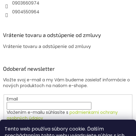
e
0903660974
0904550964
Vrátenie tovaru a odstúpenie od zmluvy
Vrátenie tovaru a odstúpenie od zmluvy
Odoberať newsletter
Vložte svoj e-mail a my Vám budeme zasielať informácie o
nových produktoch na našom e-shope.
Email
Vložením e-mailu súhlasíte s
podmienkami ochrany
osobných údajov
Tento web používa súbory cookie. Ďalším
PRIHLÁSIŤ SA
prechádzaním tohto webu vyjadrujete súhlas s ich