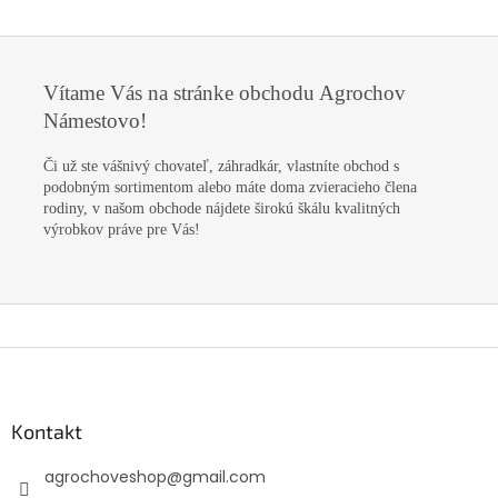
Vítame Vás na stránke obchodu Agrochov
Námestovo!
Či už ste vášnivý chovateľ, záhradkár, vlastníte obchod s
podobným sortimentom alebo máte doma zvieracieho člena
rodiny, v našom obchode nájdete širokú škálu kvalitných
výrobkov práve pre Vás!
Z
á
p
ä
Kontakt
t
agrochoveshop
@
gmail.com
i