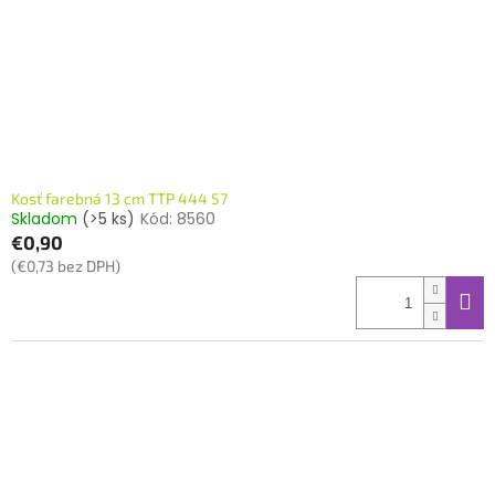
o
o
d
v
u
k
t
o
v
Kosť farebná 13 cm TTP 444 57
Skladom
(>5 ks)
Kód:
8560
€0,90
(€0,73 bez DPH)