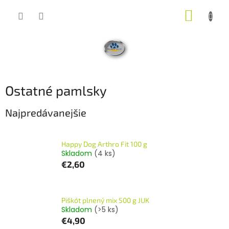
Prejsť
NÁKUP
na
obsah
KOŠÍK
Ostatné pamlsky
Najpredávanejšie
Happy Dog Arthro Fit 100 g
Skladom
(4 ks)
€2,60
Piškót plnený mix 500 g JUK
Skladom
(>5 ks)
€4,90