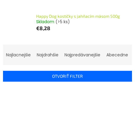
Happy Dog kostičky s jahňacím mäsom 500g
Skladom
(>5 ks)
€8,28
R
a
Najlacnejšie
Najdrahšie
Najpredávanejšie
Abecedne
d
e
n
OTVORIŤ FILTER
i
e
V
p
ý
r
p
o
i
d
s
u
p
k
r
t