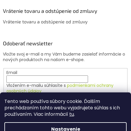
p
i
Vrátenie tovaru a odstúpenie od zmluvy
s
u
Vrátenie tovaru a odstúpenie od zmluvy
Odoberať newsletter
Vložte svoj e-mail a my Vám budeme zasielať informácie o
nových produktoch na našom e-shope.
Email
Vložením e-mailu súhlasíte s
podmienkami ochrany
osobných údajov
Tento web používa súbory cookie. Ďalším
PRIHLÁSIŤ SA
prechádzaním tohto webu vyjadrujete súhlas s ich
používaním. Viac informácií
tu
.
Nastavenie
Vytvoril Shoptet