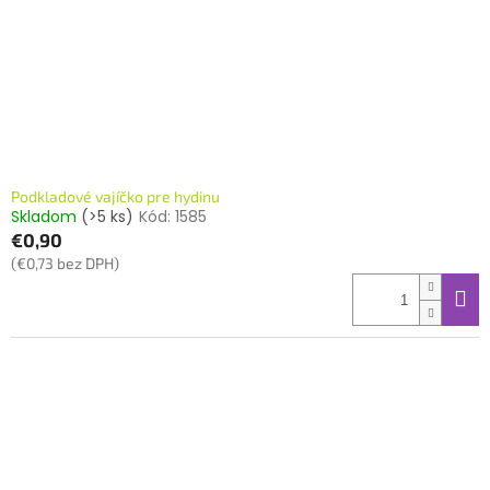
o
o
d
v
u
k
t
o
v
Podkladové vajíčko pre hydinu
Skladom
(>5 ks)
Kód:
1585
€0,90
(€0,73 bez DPH)