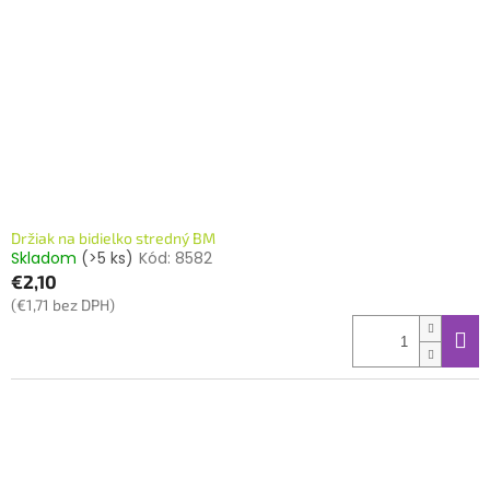
Držiak na bidielko stredný BM
Skladom
(>5 ks)
Kód:
8582
€2,10
(€1,71 bez DPH)