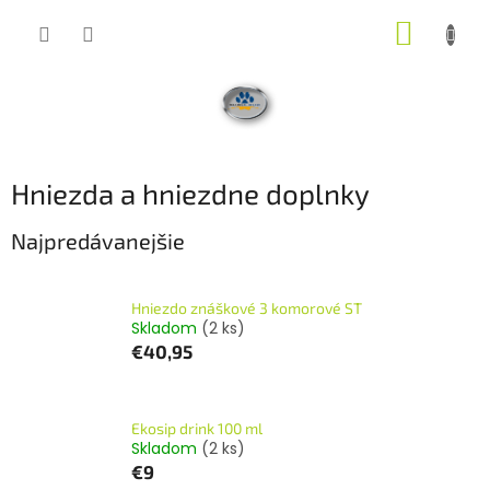
Prejsť
NÁKUP
na
obsah
KOŠÍK
Hniezda a hniezdne doplnky
Najpredávanejšie
Hniezdo znáškové 3 komorové ST
Skladom
(2 ks)
€40,95
Ekosip drink 100 ml
Skladom
(2 ks)
€9