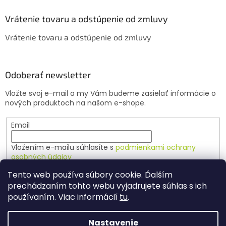
p
i
Vrátenie tovaru a odstúpenie od zmluvy
s
u
Vrátenie tovaru a odstúpenie od zmluvy
Odoberať newsletter
Vložte svoj e-mail a my Vám budeme zasielať informácie o
nových produktoch na našom e-shope.
Email
Vložením e-mailu súhlasíte s
podmienkami ochrany
osobných údajov
Tento web používa súbory cookie. Ďalším
PRIHLÁSIŤ SA
prechádzaním tohto webu vyjadrujete súhlas s ich
používaním. Viac informácií
tu
.
Nastavenie
Vytvoril Shoptet