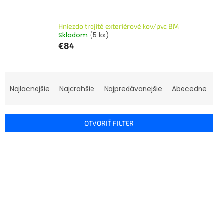
Hniezdo trojité exteriérové kov/pvc BM
Skladom
(5 ks)
€84
R
a
Najlacnejšie
Najdrahšie
Najpredávanejšie
Abecedne
d
e
n
OTVORIŤ FILTER
i
e
V
p
ý
r
p
o
i
d
s
u
p
k
r
t