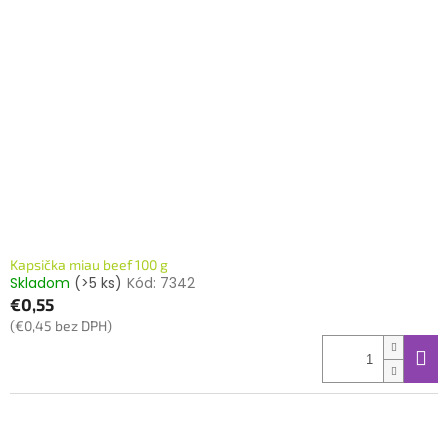
Kapsička miau beef 100 g
Skladom
(>5 ks)
Kód:
7342
€0,55
(€0,45 bez DPH)