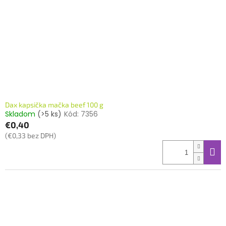
k
r
t
o
o
d
v
u
k
t
o
v
Dax kapsička mačka beef 100 g
Skladom
(>5 ks)
Kód:
7356
€0,40
(€0,33 bez DPH)