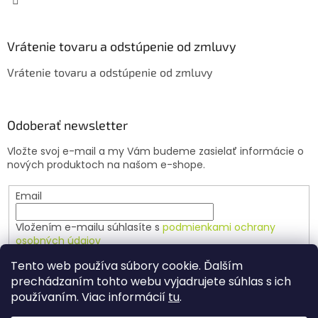
ý
p
i
Vrátenie tovaru a odstúpenie od zmluvy
s
u
Vrátenie tovaru a odstúpenie od zmluvy
Odoberať newsletter
Vložte svoj e-mail a my Vám budeme zasielať informácie o
nových produktoch na našom e-shope.
Email
Vložením e-mailu súhlasíte s
podmienkami ochrany
osobných údajov
Tento web používa súbory cookie. Ďalším
PRIHLÁSIŤ SA
prechádzaním tohto webu vyjadrujete súhlas s ich
používaním. Viac informácií
tu
.