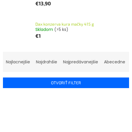
€13,90
Dax konzerva kura mačky 415 g
Skladom
(>5 ks)
€1
R
a
Najlacnejšie
Najdrahšie
Najpredávanejšie
Abecedne
d
e
n
OTVORIŤ FILTER
i
e
V
p
ý
r
p
o
i
d
s
u
p