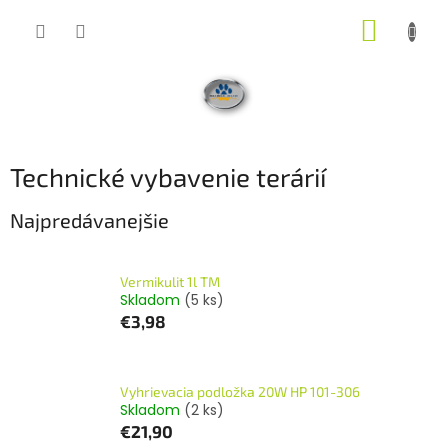
Prejsť
NÁKUP
na
obsah
KOŠÍK
Technické vybavenie terárií
Najpredávanejšie
Vermikulit 1l TM
Skladom
(5 ks)
€3,98
Vyhrievacia podložka 20W HP 101-306
Skladom
(2 ks)
€21,90