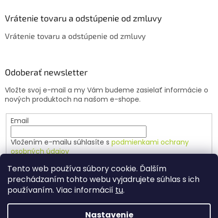
p
i
Vrátenie tovaru a odstúpenie od zmluvy
s
u
Vrátenie tovaru a odstúpenie od zmluvy
Odoberať newsletter
Vložte svoj e-mail a my Vám budeme zasielať informácie o
nových produktoch na našom e-shope.
Email
Vložením e-mailu súhlasíte s
podmienkami ochrany
osobných údajov
Tento web používa súbory cookie. Ďalším
PRIHLÁSIŤ SA
prechádzaním tohto webu vyjadrujete súhlas s ich
používaním. Viac informácií
tu
.
Nastavenie
Vytvoril Shoptet