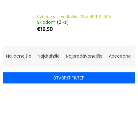
Vyhrievacia podložka 28w HP 101-306
Skladom
(2 ks)
€19,50
R
a
Najlacnejšie
Najdrahšie
Najpredávanejšie
Abecedne
d
e
n
OTVORIŤ FILTER
i
e
V
p
ý
r
p
o
i
d
s
u
p
k
r
t