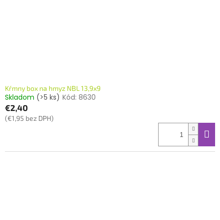
o
o
d
v
u
k
t
o
v
Kŕmny box na hmyz NBL 13,9x9
Skladom
(>5 ks)
Kód:
8630
€2,40
(€1,95 bez DPH)