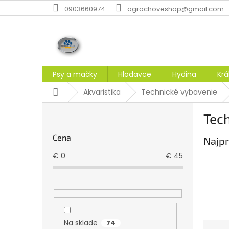
Prejsť
0903660974
agrochoveshop@gmail.com
na
obsah
Psy a mačky
Hlodavce
Hydina
Krá
Domov
Akvaristika
Technické vybavenie
B
Tech
o
č
Cena
Najpr
n
ý
€
0
€
45
p
a
n
e
l
Na sklade
74
R