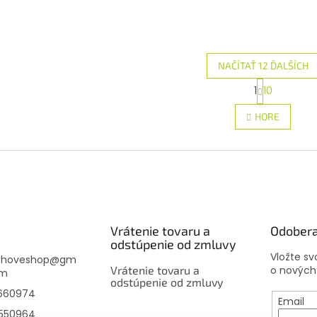
NAČÍTAŤ 12 ĎALŠÍCH
S
1
10
O
t
r
v
HORE
á
l
n
á
k
d
o
a
v
c
a
i
n
e
i
e
p
Vrátenie tovaru a
Odobera
r
odstúpenie od zmluvy
v
Vložte s
k
choveshop
@
gm
Vrátenie tovaru a
o nových
y
om
odstúpenie od zmluvy
v
660974
ý
Email
p
550964