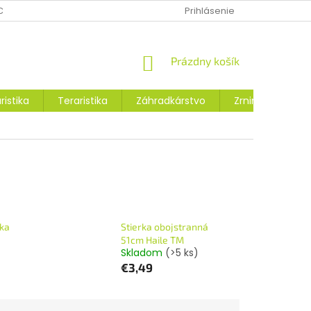
CHRANY OSOBNÝCH ÚDAJOV
MOJA OBJEDNÁVKA
Prihlásenie
VRÁTENIE
NÁKUPNÝ
Prázdny košík
KOŠÍK
ristika
Teraristika
Záhradkárstvo
Zrniny a osivá
rka
Stierka obojstranná
51cm Haile TM
Skladom
(>5 ks)
€3,49