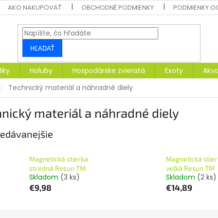
AKO NAKUPOVAŤ
OBCHODNÉ PODMIENKY
PODMIENKY O
HĽADAŤ
liky
Holuby
Hospodárske zvieratá
Exoty
Akva
Technický materiál a náhradné diely
nický materiál a náhradné diely
edávanejšie
Magnetická stierka
Magnetická stie
stredná Resun TM
veľká Resun TM
Skladom
(3 ks)
Skladom
(2 ks)
€9,98
€14,89