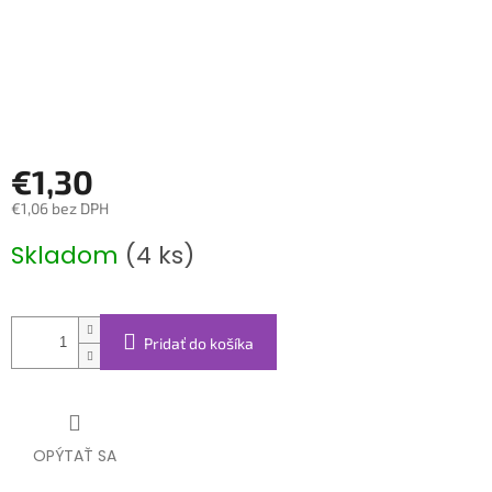
€1,30
€1,06 bez DPH
Jednotková
Skladom
(4 ks)
cena:
Pridať do košíka
OPÝTAŤ SA