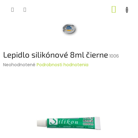
Prejsť
NÁKUP
na
obsah
KOŠÍK
Lepidlo silikónové 8ml čierne
1006
Priemerné
Neohodnotené
Podrobnosti hodnotenia
hodnotenie
produktu
je
0,0
z
5
hviezdičiek.