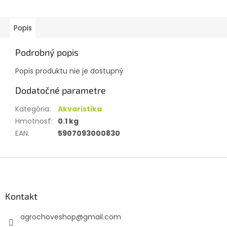
Popis
Podrobný popis
Popis produktu nie je dostupný
Dodatočné parametre
Kategória
:
Akvaristika
Hmotnosť
:
0.1 kg
EAN
:
5907093000830
Z
á
p
ä
Kontakt
t
agrochoveshop
@
gmail.com
i