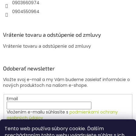
e
0903660974
0904550964
Vrátenie tovaru a odstúpenie od zmluvy
Vrátenie tovaru a odstúpenie od zmluvy
Odoberať newsletter
Vložte svoj e-mail a my Vám budeme zasielať informácie o
nových produktoch na našom e-shope.
Email
Vložením e-mailu súhlasíte s
podmienkami ochrany
osobných údajov
Tento web používa súbory cookie. Ďalším
PRIHLÁSIŤ SA
prechádzaním tohto webu vyjadrujete súhlas s ich