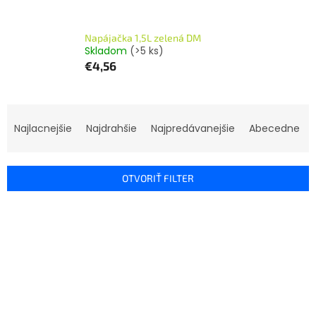
Napájačka 1,5L zelená DM
Skladom
(>5 ks)
€4,56
R
a
Najlacnejšie
Najdrahšie
Najpredávanejšie
Abecedne
d
e
n
OTVORIŤ FILTER
i
e
V
p
ý
r
p
o
i
d
s
u
p
k
r
t