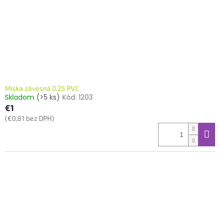
o
o
d
v
u
k
t
o
v
Miska závesná 0,25 PVC
Skladom
(>5 ks)
Kód:
1203
€1
(€0,81 bez DPH)