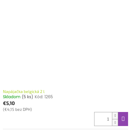
Napájačka belgická 2 l
Skladom
(5 ks)
Kód:
1265
€5,10
(€4,15 bez DPH)