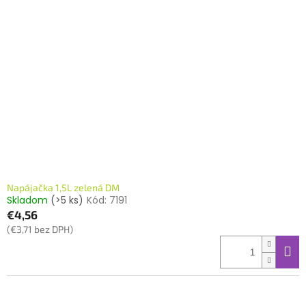
Napájačka 1,5L zelená DM
Skladom
(>5 ks)
Kód:
7191
€4,56
(€3,71 bez DPH)