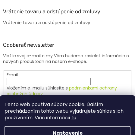
p
i
Vrátenie tovaru a odstúpenie od zmluvy
s
u
Vrátenie tovaru a odstúpenie od zmluvy
Odoberať newsletter
Vložte svoj e-mail a my Vám budeme zasielať informácie o
nových produktoch na našom e-shope.
Email
Vložením e-mailu súhlasíte s
podmienkami ochrany
osobných údajov
Tento web používa súbory cookie. Ďalším
PRIHLÁSIŤ SA
prechádzaním tohto webu vyjadrujete súhlas s ich
používaním. Viac informácií
tu
.
Nastavenie
Vytvoril Shoptet