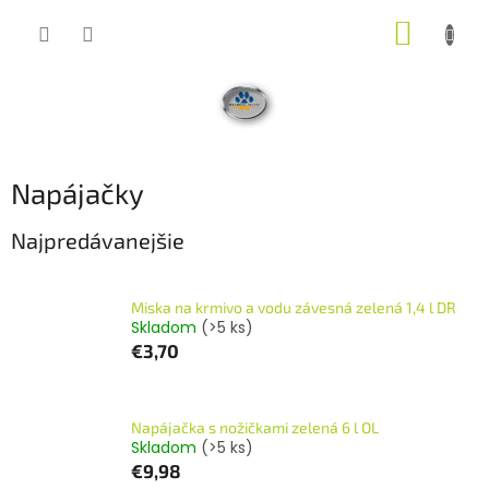
Prejsť
NÁKUP
na
obsah
KOŠÍK
Napájačky
Najpredávanejšie
Miska na krmivo a vodu závesná zelená 1,4 l DR
Skladom
(>5 ks)
€3,70
Napájačka s nožičkami zelená 6 l OL
Skladom
(>5 ks)
€9,98