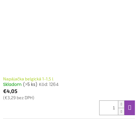
Napájačka belgická 1-1,5 l
Skladom
(>5 ks)
Kód:
1264
€4,05
(€3,29 bez DPH)