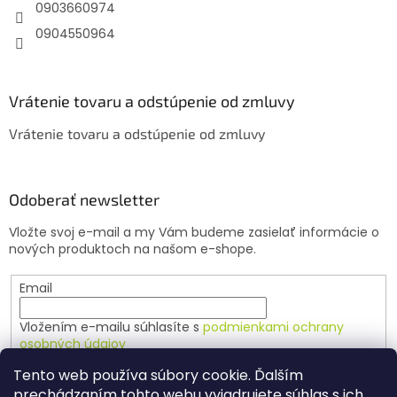
e
0903660974
0904550964
Vrátenie tovaru a odstúpenie od zmluvy
Vrátenie tovaru a odstúpenie od zmluvy
Odoberať newsletter
Vložte svoj e-mail a my Vám budeme zasielať informácie o
nových produktoch na našom e-shope.
Email
Vložením e-mailu súhlasíte s
podmienkami ochrany
osobných údajov
Tento web používa súbory cookie. Ďalším
PRIHLÁSIŤ SA
prechádzaním tohto webu vyjadrujete súhlas s ich