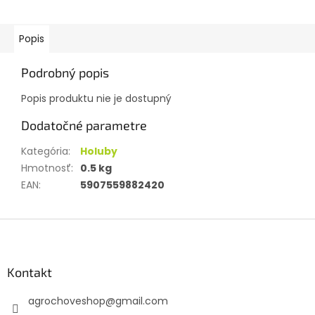
Popis
Podrobný popis
Popis produktu nie je dostupný
Dodatočné parametre
Kategória
:
Holuby
Hmotnosť
:
0.5 kg
EAN
:
5907559882420
Z
á
p
ä
Kontakt
t
agrochoveshop
@
gmail.com
i