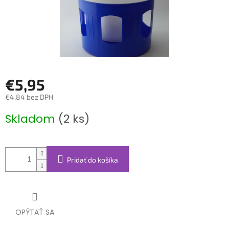
€5,95
€4,84 bez DPH
Jednotková
Skladom
(2 ks)
cena:
Pridať do košíka
OPÝTAŤ SA