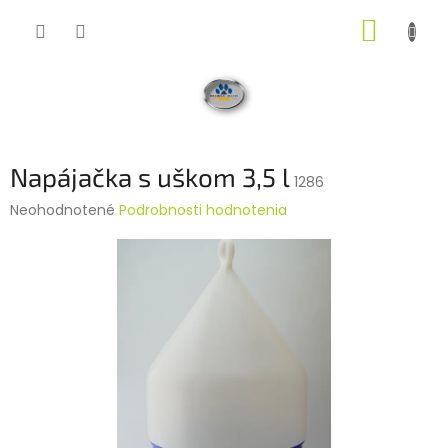
Prejsť
NÁKUP
na
obsah
KOŠÍK
Napájačka s uškom 3,5 l
1286
Priemerné
Neohodnotené
Podrobnosti hodnotenia
hodnotenie
produktu
je
0,0
z
5
hviezdičiek.