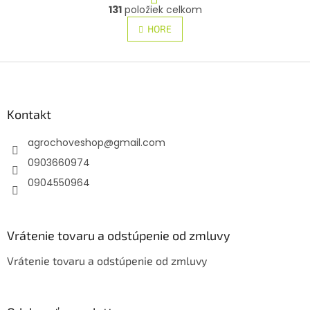
O
r
131
položiek celkom
v
á
l
HORE
n
á
k
d
o
v
Z
a
a
c
á
n
i
p
i
e
ä
Kontakt
e
p
t
r
agrochoveshop
@
gmail.com
i
v
e
k
0903660974
y
0904550964
v
ý
p
i
Vrátenie tovaru a odstúpenie od zmluvy
s
u
Vrátenie tovaru a odstúpenie od zmluvy