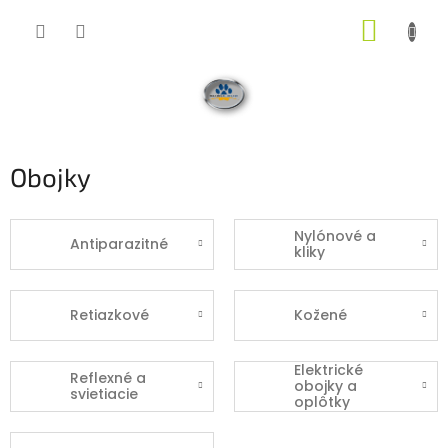
Prejsť
NÁKUP
na
obsah
KOŠÍK
Obojky
Nylónové a
Antiparazitné
kliky
Retiazkové
Kožené
Elektrické
Reflexné a
obojky a
svietiacie
oplôtky