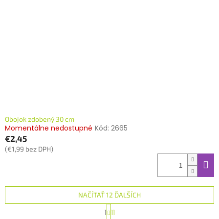
Obojok zdobený 30 cm
Momentálne nedostupné
Kód:
2665
€2,45
(€1,99 bez DPH)
NAČÍTAŤ 12 ĎALŠÍCH
S
1
11
t