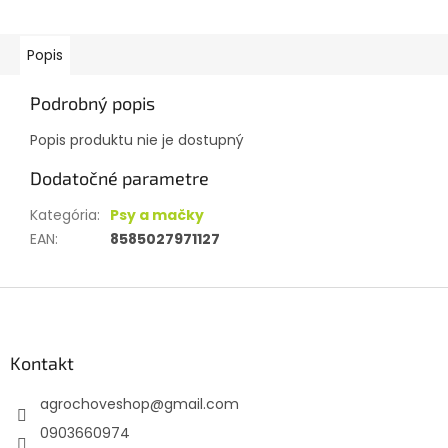
Popis
Podrobný popis
Popis produktu nie je dostupný
Dodatočné parametre
Kategória
:
Psy a mačky
EAN
:
8585027971127
Z
á
p
ä
Kontakt
t
agrochoveshop
@
gmail.com
i
e
0903660974