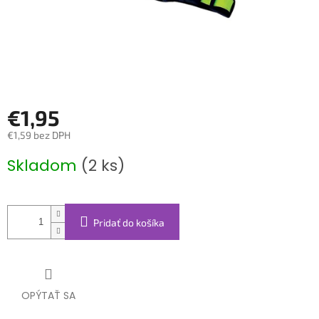
€1,95
€1,59 bez DPH
Jednotková
Skladom
(2 ks)
cena:
Pridať do košíka
OPÝTAŤ SA