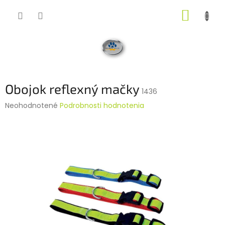
Prejsť
NÁKUP
na
obsah
KOŠÍK
Obojok reflexný mačky
1436
Priemerné
Neohodnotené
Podrobnosti hodnotenia
hodnotenie
produktu
je
0,0
z
5
hviezdičiek.