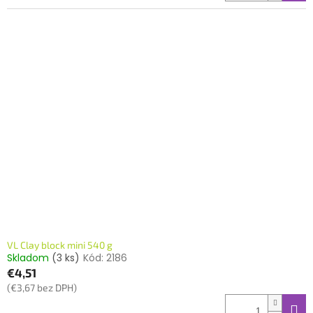
VL Clay block mini 540 g
Skladom
(3 ks)
Kód:
2186
€4,51
(€3,67 bez DPH)