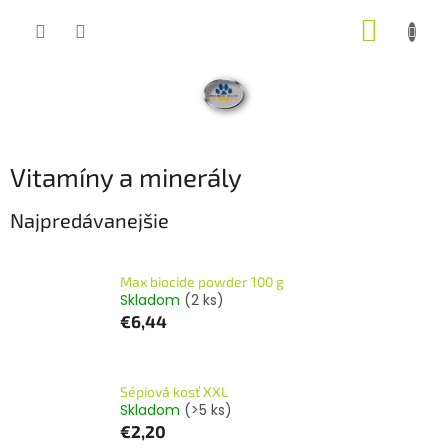
Prejsť
NÁKUP
na
obsah
KOŠÍK
Vitamíny a minerály
Najpredávanejšie
Max biocide powder 100 g
Skladom
(2 ks)
€6,44
Sépiová kosť XXL
Skladom
(>5 ks)
€2,20