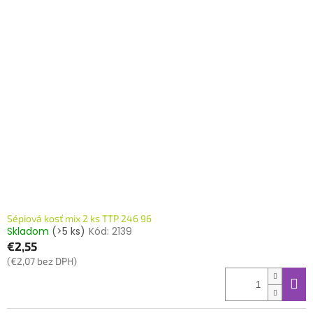
Sépiová kosť mix 2 ks TTP 246 96
Skladom
(>5 ks)
Kód:
2139
€2,55
(€2,07 bez DPH)