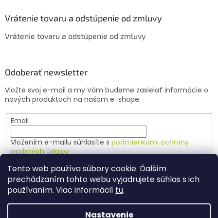
p
i
Vrátenie tovaru a odstúpenie od zmluvy
s
u
Vrátenie tovaru a odstúpenie od zmluvy
Odoberať newsletter
Vložte svoj e-mail a my Vám budeme zasielať informácie o
nových produktoch na našom e-shope.
Email
Vložením e-mailu súhlasíte s
podmienkami ochrany
osobných údajov
Tento web používa súbory cookie. Ďalším
PRIHLÁSIŤ SA
prechádzaním tohto webu vyjadrujete súhlas s ich
používaním. Viac informácií
tu
.
Nastavenie
Vytvoril Shoptet