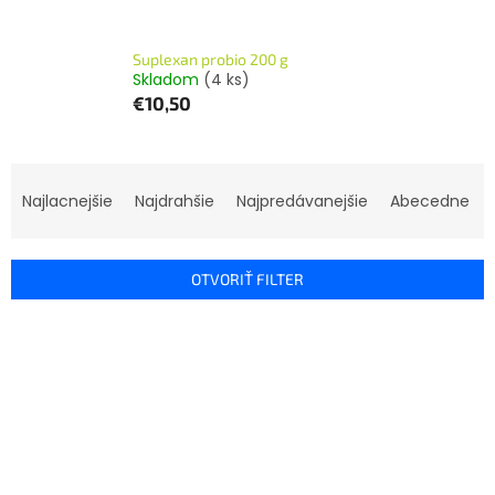
Suplexan probio 200 g
Skladom
(4 ks)
€10,50
R
a
Najlacnejšie
Najdrahšie
Najpredávanejšie
Abecedne
d
e
n
OTVORIŤ FILTER
i
e
V
p
ý
r
p
o
i
d
s
u
p
k
r
t