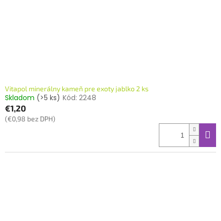
o
o
d
v
u
k
t
o
v
Vitapol minerálny kameň pre exoty jablko 2 ks
Skladom
(>5 ks)
Kód:
2248
€1,20
(€0,98 bez DPH)