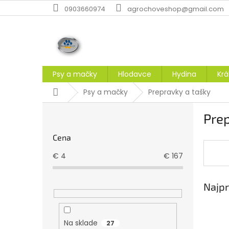
Prejsť
0903660974
agrochoveshop@gmail.com
na
obsah
Psy a mačky
Hlodavce
Hydina
Krá
Domov
Psy a mačky
Prepravky a tašky
B
Prep
o
č
Cena
n
ý
€
4
€
167
p
a
Najpr
n
e
l
Na sklade
27