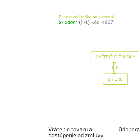
Prepravná taška na zvieratá
Skladom
(1 ks)
Kód:
4907
NAČÍTAŤ 12 ĎALŠÍCH
S
1
3
O
t
r
v
HORE
á
l
n
á
k
d
o
a
v
c
a
i
n
e
i
e
p
Vrátenie tovaru a
Odobera
r
odstúpenie od zmluvy
v