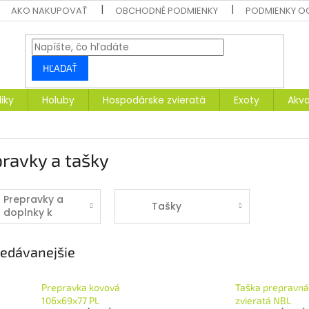
AKO NAKUPOVAŤ
OBCHODNÉ PODMIENKY
PODMIENKY O
HĽADAŤ
liky
Holuby
Hospodárske zvieratá
Exoty
Akva
ravky a tašky
Prepravky a
Tašky
doplnky k
prepravkám
edávanejšie
Prepravka kovová
Taška prepravná
106x69x77 PL
zvieratá NBL