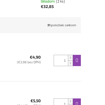
Skladom
(2 ks)
€32,85
31
položiek celkom
€4,90
(€3,98 bez DPH)
€5,50