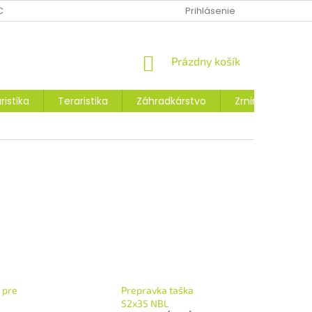
CHRANY OSOBNÝCH ÚDAJOV
MOJA OBJEDNÁVKA
Prihlásenie
VRÁTENIE
NÁKUPNÝ
Prázdny košík
KOŠÍK
ristika
Teraristika
Záhradkárstvo
Zrniny a osivá
 pre
Prepravka taška
52x35 NBL