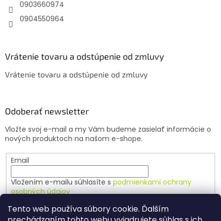
e
0903660974
0904550964
Vrátenie tovaru a odstúpenie od zmluvy
Vrátenie tovaru a odstúpenie od zmluvy
Odoberať newsletter
Vložte svoj e-mail a my Vám budeme zasielať informácie o
nových produktoch na našom e-shope.
Email
Vložením e-mailu súhlasíte s
podmienkami ochrany
osobných údajov
Tento web používa súbory cookie. Ďalším
PRIHLÁSIŤ SA
prechádzaním tohto webu vyjadrujete súhlas s ich