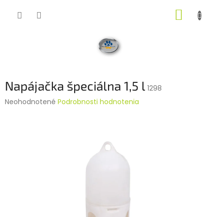
Prejsť
NÁKUP
na
obsah
KOŠÍK
Napájačka špeciálna 1,5 l
1298
Priemerné
Neohodnotené
Podrobnosti hodnotenia
hodnotenie
produktu
je
0,0
z
5
hviezdičiek.