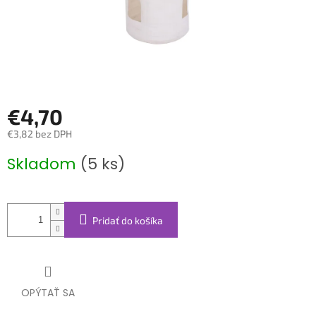
€4,70
€3,82 bez DPH
Jednotková
Skladom
(5 ks)
cena:
Pridať do košíka
OPÝTAŤ SA