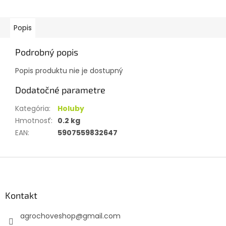
Popis
Podrobný popis
Popis produktu nie je dostupný
Dodatočné parametre
Kategória
:
Holuby
Hmotnosť
:
0.2 kg
EAN
:
5907559832647
Z
á
p
ä
Kontakt
t
agrochoveshop
@
gmail.com
i