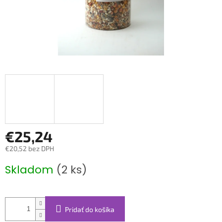
€25,24
€20,52 bez DPH
Jednotková
Skladom
(2 ks)
cena:
Pridať do košíka