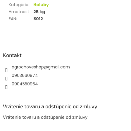
Kategória
:
Holuby
Hmotnosť
:
25 kg
EAN
:
8012
Z
á
p
ä
Kontakt
t
agrochoveshop
@
gmail.com
i
e
0903660974
0904550964
Vrátenie tovaru a odstúpenie od zmluvy
Vrátenie tovaru a odstúpenie od zmluvy