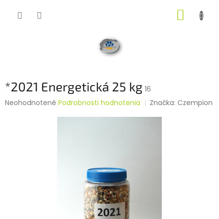
Prejsť
NÁKUP
na
obsah
KOŠÍK
*2021 Energetická 25 kg
16
Priemerné
Neohodnotené
Podrobnosti hodnotenia
Značka:
Czempion
hodnotenie
produktu
je
0,0
z
5
hviezdičiek.