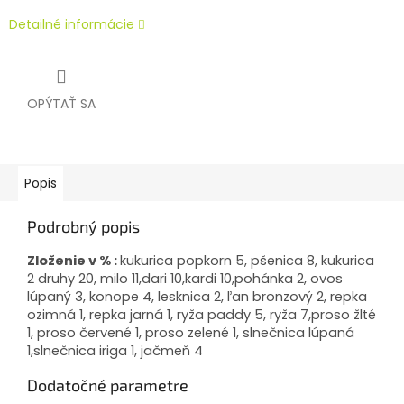
Detailné informácie
OPÝTAŤ SA
Popis
Podrobný popis
Zloženie v % :
kukurica popkorn 5, pšenica 8, kukurica
2 druhy 20, milo 11,dari 10,kardi 10,pohánka 2, ovos
lúpaný 3, konope 4, lesknica 2, ľan bronzový 2, repka
ozimná 1, repka jarná 1, ryža paddy 5, ryža 7,proso žlté
1, proso červené 1, proso zelené 1, slnečnica lúpaná
1,slnečnica iriga 1, jačmeň 4
Dodatočné parametre