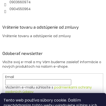
e
0903660974
0904550964
Vrátenie tovaru a odstúpenie od zmluvy
Vrátenie tovaru a odstúpenie od zmluvy
Odoberať newsletter
Vložte svoj e-mail a my Vám budeme zasielať informácie o
nových produktoch na našom e-shope.
Email
Vložením e-mailu súhlasíte s
podmienkami ochrany
osobných údajov
Tento web používa súbory cookie. Ďalším
PRIHLÁSIŤ SA
prechádzaním tohto webu vyjadrujete súhlas s ich