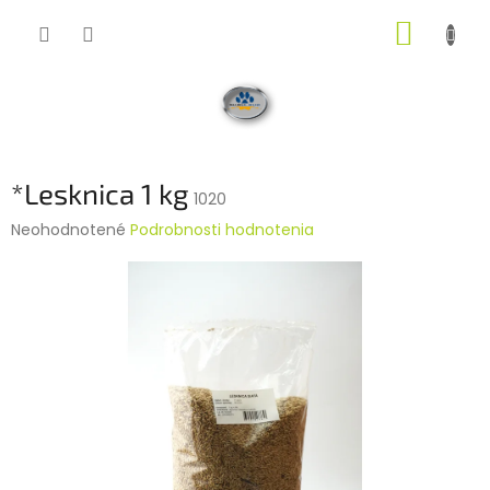
Prejsť
NÁKUP
na
obsah
KOŠÍK
*Lesknica 1 kg
1020
Priemerné
Neohodnotené
Podrobnosti hodnotenia
hodnotenie
produktu
je
0,0
z
5
hviezdičiek.