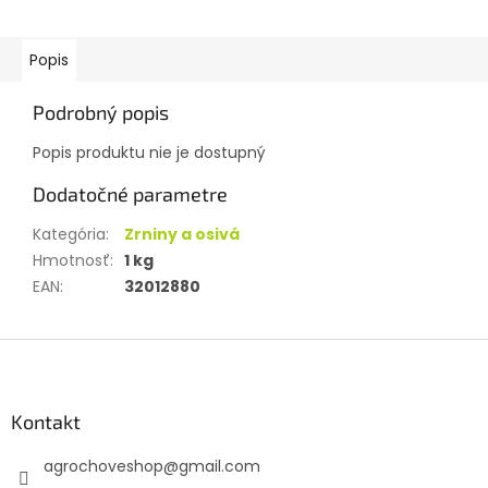
Popis
Podrobný popis
Popis produktu nie je dostupný
Dodatočné parametre
Kategória
:
Zrniny a osivá
Hmotnosť
:
1 kg
EAN
:
32012880
Z
á
p
ä
Kontakt
t
agrochoveshop
@
gmail.com
i