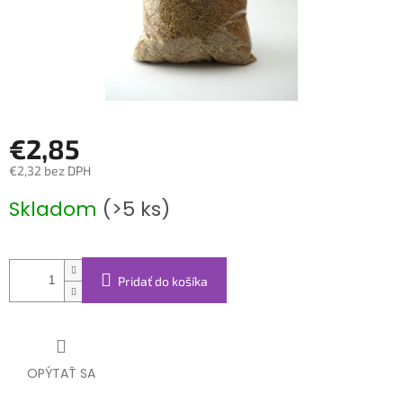
€2,85
€2,32 bez DPH
Jednotková
Skladom
(>5 ks)
cena:
Pridať do košíka
OPÝTAŤ SA