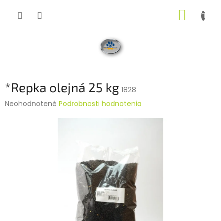
Prejsť
NÁKUP
na
obsah
KOŠÍK
*Repka olejná 25 kg
1828
Priemerné
Neohodnotené
Podrobnosti hodnotenia
hodnotenie
produktu
je
0,0
z
5
hviezdičiek.