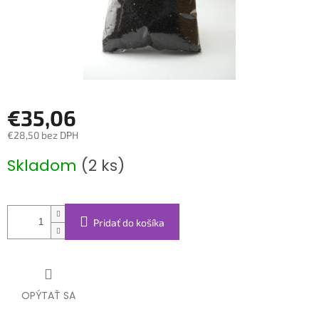
€35,06
€28,50 bez DPH
Jednotková
Skladom
(2 ks)
cena:
Pridať do košíka
OPÝTAŤ SA