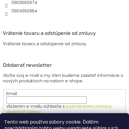
e
0903660974
0904550964
Vrátenie tovaru a odstúpenie od zmluvy
Vrátenie tovaru a odstúpenie od zmluvy
Odoberať newsletter
Vložte svoj e-mail a my Vám budeme zasielať informácie o
nových produktoch na našom e-shope.
Email
Vložením e-mailu súhlasíte s
podmienkami ochrany
osobných údajov
Tento web používa súbory cookie. Ďalším
PRIHLÁSIŤ SA
prechádzaním tohto webu vyjadrujete súhlas s ich