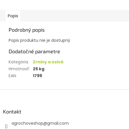
Popis
Podrobný popis
Popis produktu nie je dostupný
Dodatočné parametre
Kategória
:
Zrniny a osivá
Hmotnosť
:
25 kg
EAN
:
1799
Z
á
p
ä
Kontakt
t
agrochoveshop
@
gmail.com
i