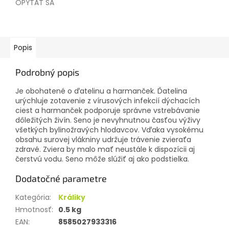
OPÝTAŤ SA
Popis
Podrobný popis
Je obohatené o ďatelinu a harmanček. Ďatelina
urýchluje zotavenie z vírusových infekcií dýchacích
ciest a harmanček podporuje správne vstrebávanie
dôležitých živín. Seno je nevyhnutnou časťou výživy
všetkých bylinožravých hlodavcov. Vďaka vysokému
obsahu surovej vlákniny udržuje trávenie zvieraťa
zdravé. Zviera by malo mať neustále k dispozícii aj
čerstvú vodu. Seno môže slúžiť aj ako podstielka.
Dodatočné parametre
Kategória
:
Králiky
Hmotnosť
:
0.5 kg
EAN
:
8585027933316