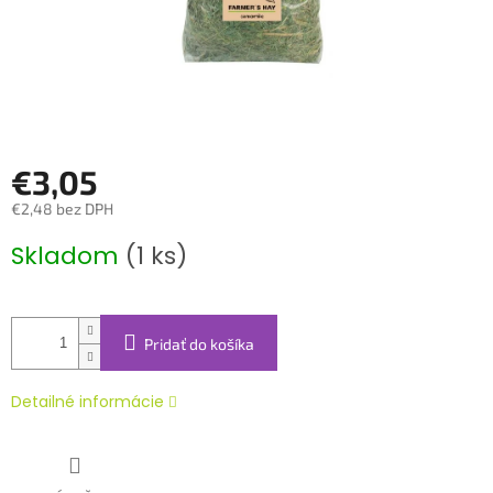
€3,05
€2,48 bez DPH
Jednotková
Skladom
(1 ks)
cena:
Pridať do košíka
Detailné informácie