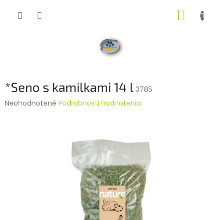
Prejsť
NÁKUP
na
obsah
KOŠÍK
*Seno s kamilkami 14 l
3785
Priemerné
Neohodnotené
Podrobnosti hodnotenia
hodnotenie
produktu
je
0,0
z
5
hviezdičiek.