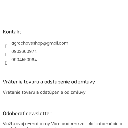
Z
á
p
ä
Kontakt
t
agrochoveshop
@
gmail.com
i
e
0903660974
0904550964
Vrátenie tovaru a odstúpenie od zmluvy
Vrátenie tovaru a odstúpenie od zmluvy
Odoberať newsletter
Vložte svoj e-mail a my Vám budeme zasielať informácie o