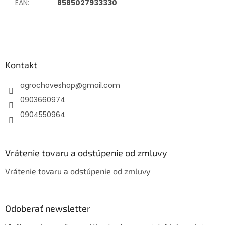
EAN
:
8585027933330
Z
á
p
ä
Kontakt
t
agrochoveshop
@
gmail.com
i
e
0903660974
0904550964
Vrátenie tovaru a odstúpenie od zmluvy
Vrátenie tovaru a odstúpenie od zmluvy
Odoberať newsletter