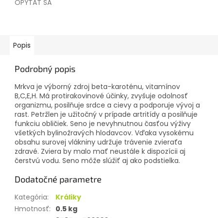
OPÝTAŤ SA
Popis
Podrobný popis
Mrkva je výborný zdroj beta-karoténu, vitamínov
B,C,E,H. Má protirakovinové účinky, zvyšuje odolnosť
organizmu, posilňuje srdce a cievy a podporuje vývoj a
rast. Petržlen je užitočný v prípade artritídy a posilňuje
funkciu obličiek. Seno je nevyhnutnou časťou výživy
všetkých bylinožravých hlodavcov. Vďaka vysokému
obsahu surovej vlákniny udržuje trávenie zvieraťa
zdravé. Zviera by malo mať neustále k dispozícii aj
čerstvú vodu. Seno môže slúžiť aj ako podstielka.
Dodatočné parametre
Kategória
:
Králiky
Hmotnosť
:
0.5 kg