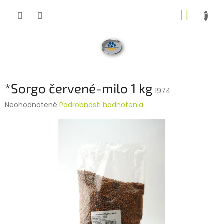
Prejsť
NÁKUP
na
obsah
KOŠÍK
*Sorgo červené-milo 1 kg
1974
Priemerné
Neohodnotené
Podrobnosti hodnotenia
hodnotenie
produktu
je
0,0
z
5
hviezdičiek.