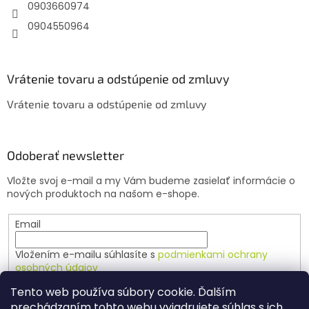
e
0903660974
0904550964
Vrátenie tovaru a odstúpenie od zmluvy
Vrátenie tovaru a odstúpenie od zmluvy
Odoberať newsletter
Vložte svoj e-mail a my Vám budeme zasielať informácie o
nových produktoch na našom e-shope.
Email
Vložením e-mailu súhlasíte s
podmienkami ochrany
osobných údajov
Tento web používa súbory cookie. Ďalším
PRIHLÁSIŤ SA
prechádzaním tohto webu vyjadrujete súhlas s ich