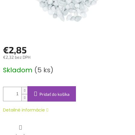
€2,85
€2,32 bez DPH
Jednotková
Skladom
(5 ks)
cena:
Pridať do košíka
Detailné informácie