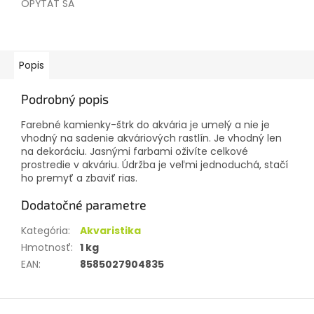
OPÝTAŤ SA
Popis
Podrobný popis
Farebné kamienky-štrk do akvária je umelý a nie je
vhodný na sadenie akváriových rastlín. Je vhodný len
na dekoráciu. Jasnými farbami oživíte celkové
prostredie v akváriu. Údržba je veľmi jednoduchá, stačí
ho premyť a zbaviť rias.
Dodatočné parametre
Kategória
:
Akvaristika
Hmotnosť
:
1 kg
EAN
:
8585027904835
Z