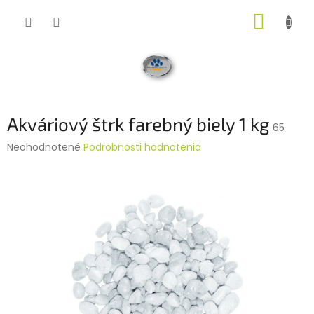
Prejsť
NÁKUP
na
obsah
KOŠÍK
Akváriový štrk farebný biely 1 kg
65
Priemerné
Neohodnotené
Podrobnosti hodnotenia
hodnotenie
produktu
je
0,0
z
5
hviezdičiek.