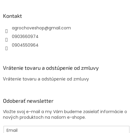
á
p
ä
Kontakt
t
agrochoveshop
@
gmail.com
i
e
0903660974
0904550964
Vrátenie tovaru a odstúpenie od zmluvy
Vrátenie tovaru a odstúpenie od zmluvy
Odoberať newsletter
Vložte svoj e-mail a my Vám budeme zasielať informácie o
nových produktoch na našom e-shope.
Email