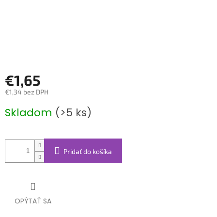
€1,65
€1,34 bez DPH
Jednotková
Skladom
(>5 ks)
cena:
Pridať do košíka
OPÝTAŤ SA