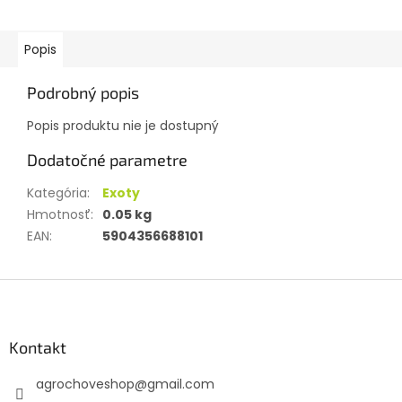
Popis
Podrobný popis
Popis produktu nie je dostupný
Dodatočné parametre
Kategória
:
Exoty
Hmotnosť
:
0.05 kg
EAN
:
5904356688101
Z
á
p
ä
Kontakt
t
agrochoveshop
@
gmail.com
i