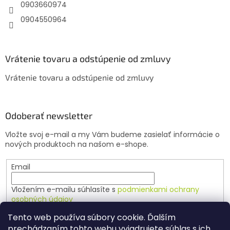
e
0903660974
0904550964
Vrátenie tovaru a odstúpenie od zmluvy
Vrátenie tovaru a odstúpenie od zmluvy
Odoberať newsletter
Vložte svoj e-mail a my Vám budeme zasielať informácie o
nových produktoch na našom e-shope.
Email
Vložením e-mailu súhlasíte s
podmienkami ochrany
osobných údajov
Tento web používa súbory cookie. Ďalším
PRIHLÁSIŤ SA
prechádzaním tohto webu vyjadrujete súhlas s ich