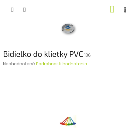
Prejsť
NÁKUP
na
obsah
KOŠÍK
Bidielko do klietky PVC
136
Priemerné
Neohodnotené
Podrobnosti hodnotenia
hodnotenie
produktu
je
0,0
z
5
hviezdičiek.