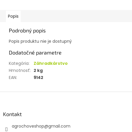
Popis
Podrobný popis
Popis produktu nie je dostupný
Dodatočné parametre
Kategória
:
Záhradkárstvo
Hmotnosť
:
2 kg
EAN
:
9142
Z
á
p
ä
Kontakt
t
agrochoveshop
@
gmail.com
i