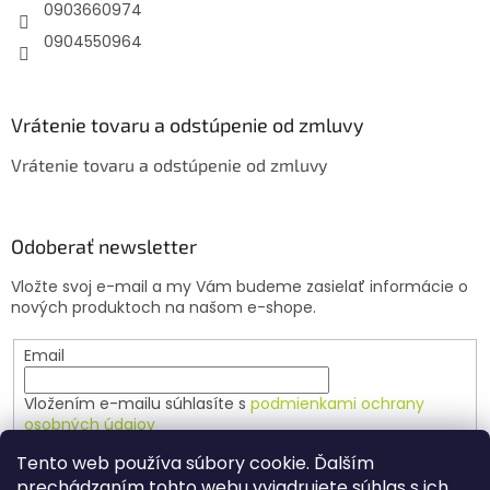
e
0903660974
0904550964
Vrátenie tovaru a odstúpenie od zmluvy
Vrátenie tovaru a odstúpenie od zmluvy
Odoberať newsletter
Vložte svoj e-mail a my Vám budeme zasielať informácie o
nových produktoch na našom e-shope.
Email
Vložením e-mailu súhlasíte s
podmienkami ochrany
osobných údajov
Tento web používa súbory cookie. Ďalším
PRIHLÁSIŤ SA
prechádzaním tohto webu vyjadrujete súhlas s ich