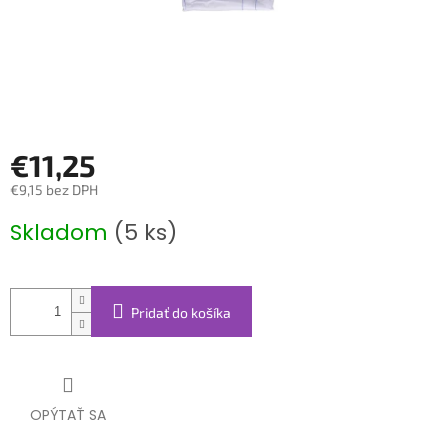
€11,25
€9,15 bez DPH
Jednotková
Skladom
(5 ks)
cena:
Pridať do košíka
OPÝTAŤ SA