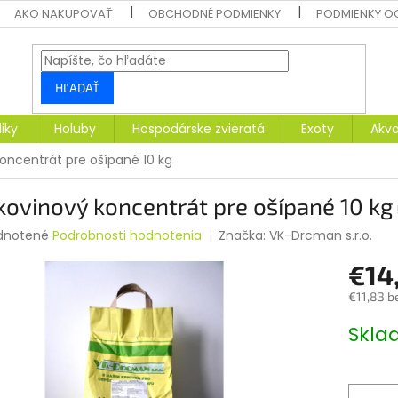
AKO NAKUPOVAŤ
OBCHODNÉ PODMIENKY
PODMIENKY O
HĽADAŤ
liky
Holuby
Hospodárske zvieratá
Exoty
Akva
koncentrát pre ošípané 10 kg
kovinový koncentrát pre ošípané 10 kg
rné
dnotené
Podrobnosti hodnotenia
Značka:
VK-Drcman s.r.o.
enie
€14
tu
€11,83 b
Jednotk
Skl
cena:
čiek.