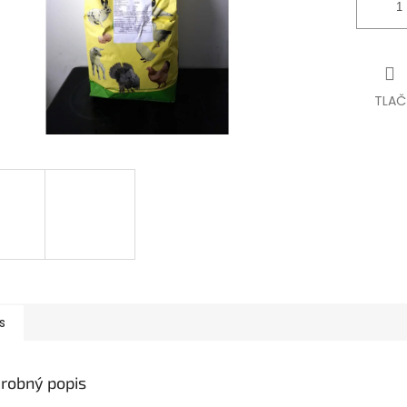
TLAČ
s
robný popis