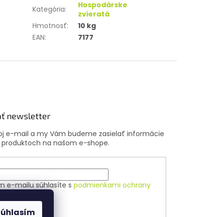
Hospodárske
Kategória
:
zvieratá
Hmotnosť
:
10 kg
EAN
:
7177
ť newsletter
voj e-mail a my Vám budeme zasielať informácie
 produktoch na našom e-shope.
m e-mailu súhlasíte s
podmienkami ochrany
ch údajov
Súhlasím
ÁSIŤ SA