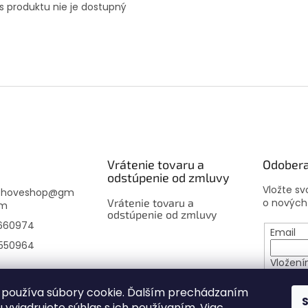
s produktu nie je dostupný
Vrátenie tovaru a
Odobera
odstúpenie od zmluvy
Vložte s
choveshop
@
gm
Vrátenie tovaru a
o nových
om
odstúpenie od zmluvy
660974
Email
550964
Vložení
osobný
používa súbory cookie. Ďalším prechádzaním
 vyjadrujete súhlas s ich používaním. Viac
PRIHL