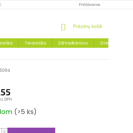
CHRANY OSOBNÝCH ÚDAJOV
MOJA OBJEDNÁVKA
Prihlásenie
VRÁTENIE
NÁKUPNÝ
Prázdny košík
KOŠÍK
ristika
Teraristika
Záhradkárstvo
Zrniny a osivá
5094
,55
ez DPH
ová
adom
(>5 ks)