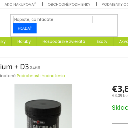
AKO NAKUPOVAŤ
OBCHODNÉ PODMIENKY
PODMIENKY O
HĽADAŤ
liky
Holuby
Hospodárske zvieratá
Exoty
Akva
cium + D3
3469
rné
dnotené
Podrobnosti hodnotenia
enie
€3,
tu
€3,09 be
Jednotk
Skl
cena:
čiek.