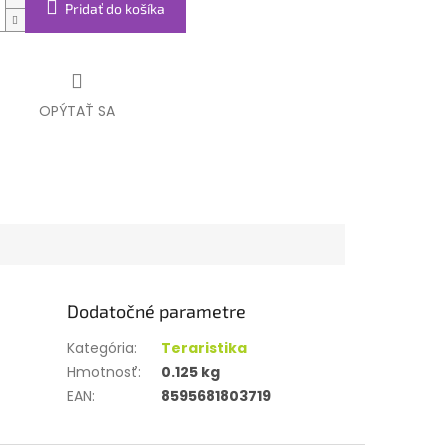
Pridať do košíka
OPÝTAŤ SA
Dodatočné parametre
Kategória
:
Teraristika
Hmotnosť
:
0.125 kg
EAN
:
8595681803719