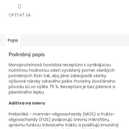
OPÝTAŤ SA
Popis
Podrobný popis
Monoproteínová hovädzia receptúra s vynikajúcou
nutričnou hodnotou zaistí vyvážený pomer všetkých
potrebných živín tak, aby plne zabezpečili všetky
výživové nároky zdravého psíka.
Proteíny živočíšneho
pôvodu sú vo výške 75 %.
Receptúra je bez pšenice a
pšeničného lepku.
Aditíva na mieru
Prebiotiká - mannán-oligosacharidy (MOS) a frukto-
oligosacharidy (FOS) podporujú črevnú mikroflóru,
správnu funkciu tráviaceho traktu a posilňujú imunitný