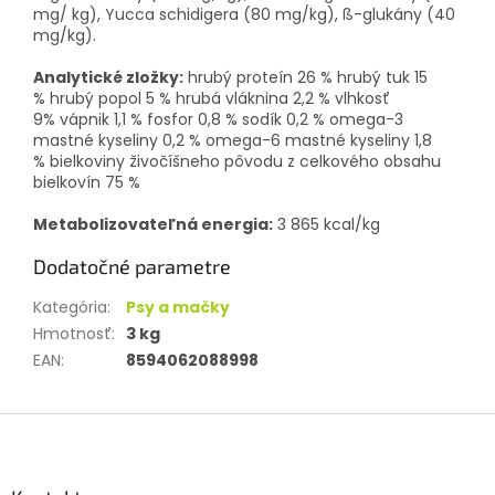
mg/
kg), Yucca schidigera (80 mg/kg), ß-glukány (40
mg/kg).
Analytické zložky:
hrubý proteín 26 %
hrubý tuk 15
%
hrubý popol 5 %
hrubá vláknina 2,2 %
vlhkosť
9%
vápnik 1,1 %
fosfor 0,8 %
sodík 0,2 %
omega-3
mastné kyseliny 0,2 %
omega-6 mastné kyseliny 1,8
%
bielkoviny živočíšneho pôvodu z celkového obsahu
bielkovín 75 %
Metabolizovateľná energia:
3 865 kcal/kg
Dodatočné parametre
Kategória
:
Psy a mačky
Hmotnosť
:
3 kg
EAN
:
8594062088998
Z
á
p