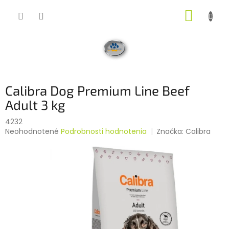
Prejsť
NÁKUP
na
obsah
KOŠÍK
Calibra Dog Premium Line Beef
Adult 3 kg
4232
Priemerné
Neohodnotené
Podrobnosti hodnotenia
Značka:
Calibra
hodnotenie
produktu
je
0,0
z
5
hviezdičiek.