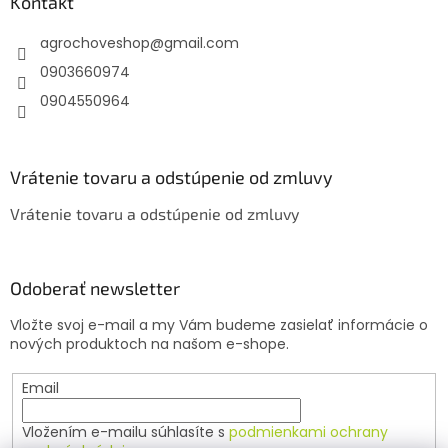
ä
Kontakt
t
agrochoveshop
@
gmail.com
i
e
0903660974
0904550964
Vrátenie tovaru a odstúpenie od zmluvy
Vrátenie tovaru a odstúpenie od zmluvy
Odoberať newsletter
Vložte svoj e-mail a my Vám budeme zasielať informácie o
nových produktoch na našom e-shope.
Email
Vložením e-mailu súhlasíte s
podmienkami ochrany