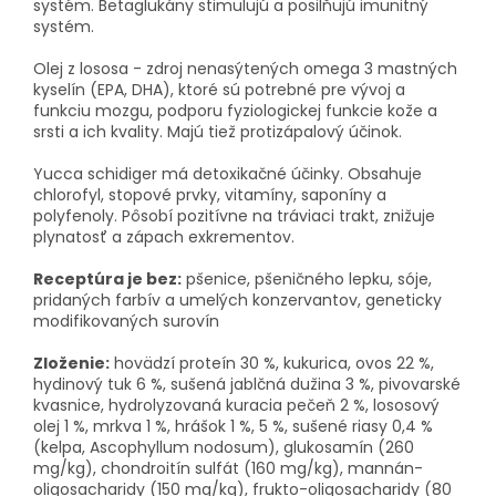
systém.
Betaglukány stimulujú a posilňujú imunitný
systém.
Olej z lososa - zdroj nenasýtených omega 3 mastných
kyselín (EPA, DHA), ktoré sú potrebné pre vývoj a
funkciu mozgu, podporu fyziologickej funkcie kože a
srsti a ich kvality.
Majú tiež protizápalový účinok.
Yucca schidiger má detoxikačné účinky.
Obsahuje
chlorofyl, stopové prvky, vitamíny, saponíny a
polyfenoly.
Pôsobí pozitívne na tráviaci trakt, znižuje
plynatosť a zápach exkrementov.
Receptúra je bez:
pšenice, pšeničného lepku, sóje,
pridaných farbív a umelých konzervantov, geneticky
modifikovaných surovín
Zloženie:
hovädzí proteín 30 %, kukurica, ovos 22 %,
hydinový tuk 6 %, sušená jablčná dužina 3 %, pivovarské
kvasnice, hydrolyzovaná kuracia pečeň 2 %, lososový
olej 1 %, mrkva 1 %, hrášok 1 %,
5 %, sušené riasy 0,4 %
(kelpa, Ascophyllum nodosum), glukosamín (260
mg/kg), chondroitín sulfát (160 mg/kg), mannán-
oligosacharidy (150 mg/kg), frukto-oligosacharidy (80