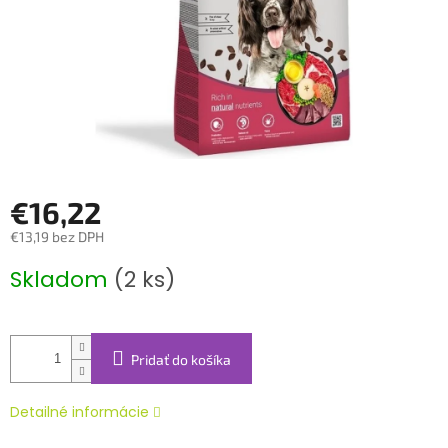
€16,22
€13,19 bez DPH
Jednotková
Skladom
(2 ks)
cena:
Pridať do košíka
Detailné informácie