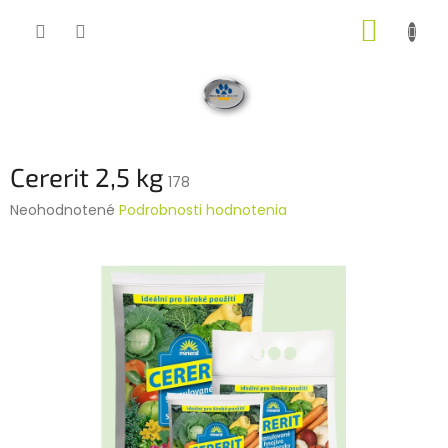
Prejsť
NÁKUP
na
obsah
KOŠÍK
Cererit 2,5 kg
178
Priemerné
Neohodnotené
Podrobnosti hodnotenia
hodnotenie
produktu
je
0,0
z
5
hviezdičiek.