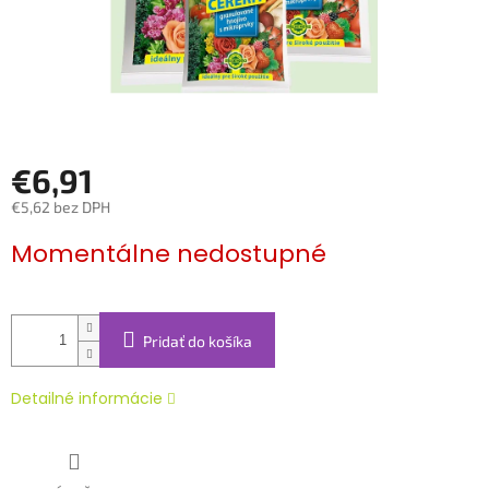
€6,91
€5,62 bez DPH
Jednotková
Momentálne nedostupné
cena:
Pridať do košíka
Detailné informácie