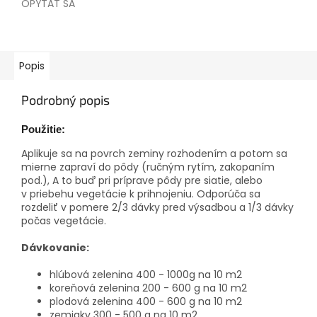
OPÝTAŤ SA
Popis
Podrobný popis
Použitie:
Aplikuje sa na povrch zeminy rozhodením a potom sa
mierne zapraví do pôdy (ručným rytím, zakopaním
pod.), A to buď pri príprave pôdy pre siatie, alebo
v priebehu vegetácie k prihnojeniu. Odporúča sa
rozdeliť v pomere 2/3 dávky pred výsadbou a 1/3 dávky
počas vegetácie.
Dávkovanie:
hlúbová zelenina 400 - 1000g na 10 m2
koreňová zelenina 200 - 600 g na 10 m2
plodová zelenina 400 - 600 g na 10 m2
zemiaky 300 - 500 g na 10 m2