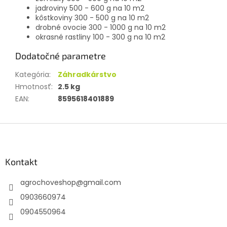
jadroviny 500 - 600 g na 10 m2
kôstkoviny 300 - 500 g na 10 m2
drobné ovocie 300 - 1000 g na 10 m2
okrasné rastliny 100 - 300 g na 10 m2
Dodatočné parametre
Kategória
:
Záhradkárstvo
Hmotnosť
:
2.5 kg
EAN
:
8595618401889
Z
á
p
ä
Kontakt
t
agrochoveshop
@
gmail.com
i
e
0903660974
0904550964