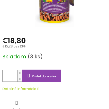
€18,80
€15,28 bez DPH
Jednotková
Skladom
(3 ks)
cena:
Pridať do košíka
Detailné informácie