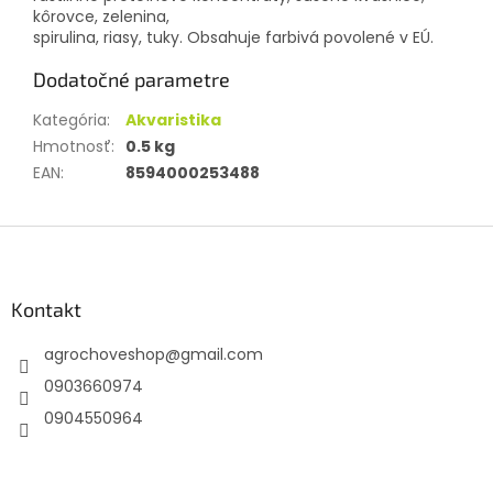
kôrovce, zelenina,
spirulina, riasy, tuky. Obsahuje farbivá povolené v EÚ.
Dodatočné parametre
Kategória
:
Akvaristika
Hmotnosť
:
0.5 kg
EAN
:
8594000253488
Z
á
p
ä
Kontakt
t
agrochoveshop
@
gmail.com
i
e
0903660974
0904550964