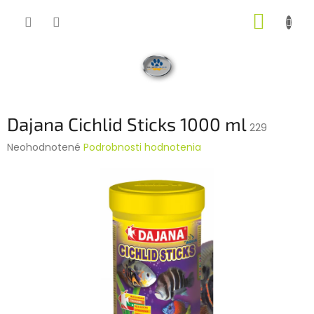
Prejsť
NÁKUP
na
obsah
KOŠÍK
Dajana Cichlid Sticks 1000 ml
229
Priemerné
Neohodnotené
Podrobnosti hodnotenia
hodnotenie
produktu
je
0,0
z
5
hviezdičiek.