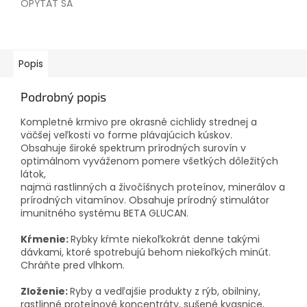
OPÝTAŤ SA
Popis
Podrobný popis
Kompletné krmivo pre okrasné cichlidy strednej a
väčšej veľkosti vo forme plávajúcich kúskov.
Obsahuje široké spektrum prírodných surovín v
optimálnom vyváženom pomere všetkých dôležitých
látok,
najmä rastlinných a živočíšnych proteínov, minerálov a
prírodných vitamínov. Obsahuje prírodný stimulátor
imunitného systému BETA GLUCAN.
Kŕmenie:
Rybky kŕmte niekoľkokrát denne takými
dávkami, ktoré spotrebujú behom niekoľkých minút.
Chráňte pred vlhkom.
Zloženie:
Ryby a vedľajšie produkty z rýb, obilniny,
rastlinné proteínové koncentráty, sušené kvasnice,