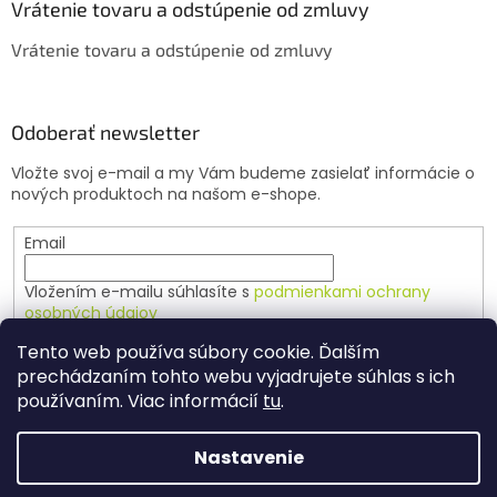
Vrátenie tovaru a odstúpenie od zmluvy
Vrátenie tovaru a odstúpenie od zmluvy
Odoberať newsletter
Vložte svoj e-mail a my Vám budeme zasielať informácie o
nových produktoch na našom e-shope.
Email
Vložením e-mailu súhlasíte s
podmienkami ochrany
osobných údajov
Tento web používa súbory cookie. Ďalším
PRIHLÁSIŤ SA
prechádzaním tohto webu vyjadrujete súhlas s ich
používaním. Viac informácií
tu
.
Nastavenie
Vytvoril Shoptet