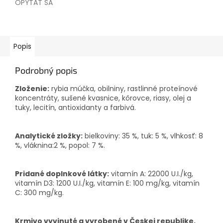
OPÝTAŤ SA
Popis
Podrobný popis
Zloženie:
rybia múčka, obilniny, rastlinné proteínové
koncentráty, sušené kvasnice, kôrovce, riasy, olej a
tuky, lecitín, antioxidanty a farbivá.
Analytické zložky:
bielkoviny: 35 %, tuk: 5 %, vlhkosť: 8
%, vláknina:2 %, popol: 7 %.
Pridané doplnkové látky:
vitamín A: 22000 U.I./kg,
vitamín D3: 1200 U.I./kg, vitamín E: 100 mg/kg, vitamín
C: 300 mg/kg.
Krmivo vyvinuté a vyrobené v Českej republike.