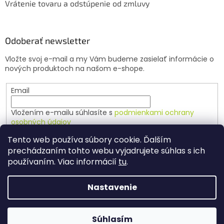
Vrátenie tovaru a odstúpenie od zmluvy
Odoberať newsletter
Vložte svoj e-mail a my Vám budeme zasielať informácie o
nových produktoch na našom e-shope.
Email
Vložením e-mailu súhlasíte s
podmienkami ochrany
osobných údajov
Tento web používa súbory cookie. Ďalším
PRIHLÁSIŤ SA
prechádzaním tohto webu vyjadrujete súhlas s ich
používaním. Viac informácií
tu
.
Nastavenie
Vytvoril Shoptet
Súhlasím
Copyright 2026
Agrochov
. Všetky práva vyhradené.