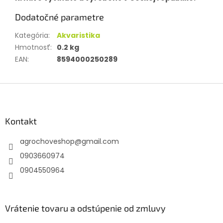
Dodatočné parametre
Kategória
:
Akvaristika
Hmotnosť
:
0.2 kg
EAN
:
8594000250289
Z
á
p
ä
Kontakt
t
agrochoveshop
@
gmail.com
i
e
0903660974
0904550964
Vrátenie tovaru a odstúpenie od zmluvy