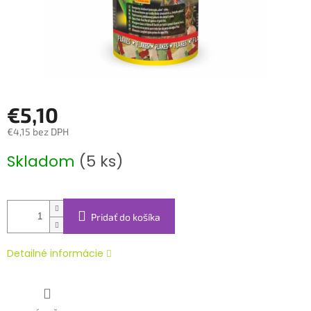
€5,10
€4,15 bez DPH
Jednotková
Skladom
(5 ks)
cena:
Pridať do košíka
Detailné informácie