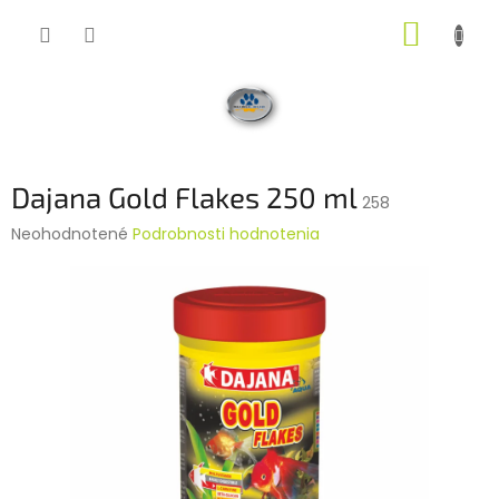
Prejsť
NÁKUP
na
obsah
KOŠÍK
Dajana Gold Flakes 250 ml
258
Priemerné
Neohodnotené
Podrobnosti hodnotenia
hodnotenie
produktu
je
0,0
z
5
hviezdičiek.