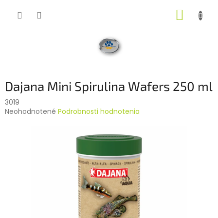
Prejsť
NÁKUP
na
obsah
KOŠÍK
Dajana Mini Spirulina Wafers 250 ml
3019
Priemerné
Neohodnotené
Podrobnosti hodnotenia
hodnotenie
produktu
je
0,0
z
5
hviezdičiek.