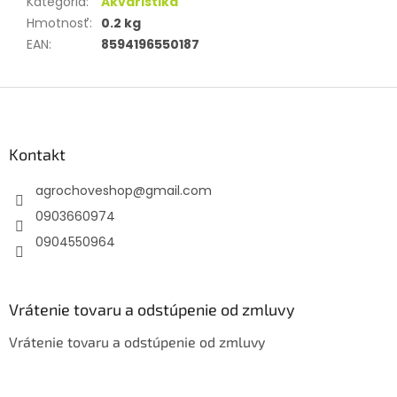
Kategória
:
Akvaristika
Hmotnosť
:
0.2 kg
EAN
:
8594196550187
Z
á
p
ä
Kontakt
t
agrochoveshop
@
gmail.com
i
e
0903660974
0904550964
Vrátenie tovaru a odstúpenie od zmluvy
Vrátenie tovaru a odstúpenie od zmluvy