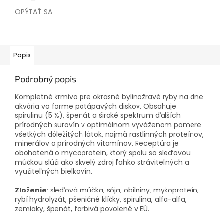
OPÝTAŤ SA
Popis
Podrobný popis
Kompletné krmivo pre okrasné bylinožravé ryby na dne
akvária vo forme potápavých diskov. Obsahuje
spirulinu (5 %), špenát a široké spektrum ďalších
prírodných surovín v optimálnom vyváženom pomere
všetkých dôležitých látok, najmä rastlinných proteínov,
minerálov a prírodných vitamínov. Receptúra je
obohatená o mycoprotein, ktorý spolu so sleďovou
múčkou slúži ako skvelý zdroj ľahko stráviteľných a
využiteľných bielkovín.
Zloženie
: sleďová múčka, sója, obilniny, mykoproteín,
rybí hydrolyzát, pšeničné klíčky, spirulina, alfa-alfa,
zemiaky, špenát, farbivá povolené v EÚ.