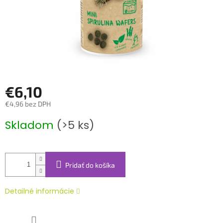
€6,10
€4,96 bez DPH
Jednotková
Skladom
(>5 ks)
cena:
Pridať do košíka
Detailné informácie