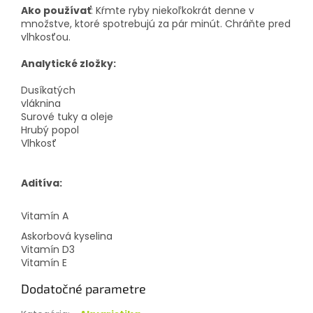
Ako používať
: Kŕmte ryby niekoľkokrát denne v
množstve, ktoré spotrebujú za pár minút. Chráňte pred
vlhkosťou.
Analytické zložky:
Dusíkatých
vláknina
Surové tuky a oleje
Hrubý popol
Vlhkosť
Aditíva:
Vitamín A
Askorbová kyselina
Vitamín D3
Vitamín E
Dodatočné parametre