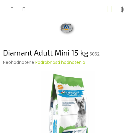
Prejsť
NÁKUP
na
obsah
KOŠÍK
Diamant Adult Mini 15 kg
5052
Priemerné
Neohodnotené
Podrobnosti hodnotenia
hodnotenie
produktu
je
0,0
z
5
hviezdičiek.