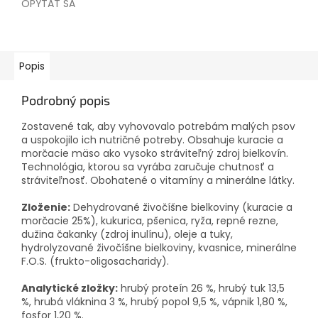
OPÝTAŤ SA
Popis
Podrobný popis
Zostavené tak, aby vyhovovalo potrebám malých psov
a uspokojilo ich nutričné potreby.
Obsahuje kuracie a
morčacie mäso ako vysoko stráviteľný zdroj bielkovín.
Technológia, ktorou sa vyrába zaručuje chutnosť a
stráviteľnosť.
Obohatené o vitamíny a minerálne látky.
Zloženie:
Dehydrované živočíšne bielkoviny (kuracie a
morčacie 25%), kukurica, pšenica, ryža, repné rezne,
dužina čakanky (zdroj inulínu), oleje a tuky,
hydrolyzované živočíšne bielkoviny, kvasnice, minerálne
F.O.S.
(frukto-oligosacharidy).
Analytické zložky:
hrubý proteín 26 %, hrubý tuk 13,5
%, hrubá vláknina 3 %, hrubý popol 9,5 %, vápnik 1,80 %,
fosfor 1,20 %.