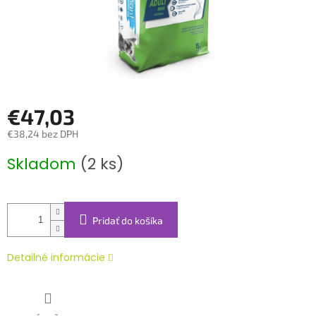
€47,03
€38,24 bez DPH
Jednotková
Skladom
(2 ks)
cena:
Pridať do košíka
Detailné informácie