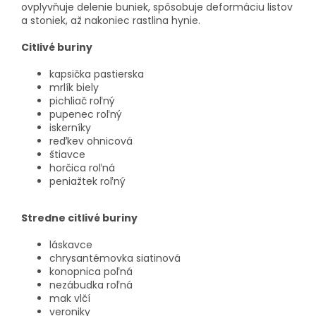
ovplyvňuje delenie buniek, spôsobuje deformáciu listov
a stoniek, až nakoniec rastlina hynie.
Citlivé buriny
kapsička pastierska
mrlík biely
pichliač roľný
pupenec roľný
iskerníky
reďkev ohnicová
štiavce
horčica roľná
peniažtek roľný
Stredne citlivé buriny
láskavce
chrysantémovka siatinová
konopnica poľná
nezábudka roľná
mak vlčí
veroniky