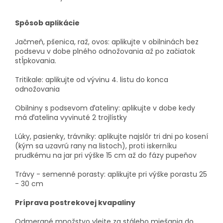
Spôsob aplikácie
Jačmeň, pšenica, raž, ovos: aplikujte v obilninách bez
podsevu v dobe plného odnožovania až po začiatok
stĺpkovania.
Tritikale: aplikujte od vývinu 4. listu do konca
odnožovania
Obilniny s podsevom ďateliny: aplikujte v dobe kedy
má ďatelina vyvinuté 2 trojlístky
Lúky, pasienky, trávniky: aplikujte najslôr tri dni po kosení
(kým sa uzavrú rany na listoch), proti iskerníku
prudkému na jar pri výške 15 cm až do fázy pupeňov
Trávy - semenné porasty: aplikujte pri výške porastu 25
- 30 cm
Príprava postrekovej kvapaliny
Odmerané množstvo vlejte za stáleho miešania do