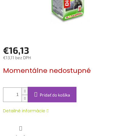
€16,13
€13,11 bez DPH
Jednotková
Momentálne nedostupné
cena:
Pridať do košíka
Detailné informácie