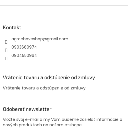
Z
á
p
ä
Kontakt
t
agrochoveshop
@
gmail.com
i
e
0903660974
0904550964
Vrátenie tovaru a odstúpenie od zmluvy
Vrátenie tovaru a odstúpenie od zmluvy
Odoberať newsletter
Vložte svoj e-mail a my Vám budeme zasielať informácie o
nových produktoch na našom e-shope.