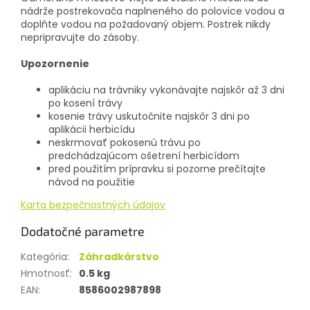
nádrže postrekovača naplneného do polovice vodou a
doplňte vodou na požadovaný objem. Postrek nikdy
nepripravujte do zásoby.
Upozornenie
aplikáciu na trávniky vykonávajte najskôr až 3 dni
po kosení trávy
kosenie trávy uskutočnite najskôr 3 dni po
aplikácii herbicídu
neskrmovať pokosenú trávu po
predchádzajúcom ošetrení herbicídom
pred použitím prípravku si pozorne prečítajte
návod na použitie
Karta bezpečnostných údajov
Dodatočné parametre
Kategória
:
Záhradkárstvo
Hmotnosť
:
0.5 kg
EAN
:
8586002987898