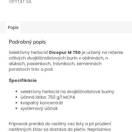
OPÝTAŤ SA
Popis
Podrobný popis
Selektívny herbicíd
Dicopur M 750
je určený na ničenie
citlivých dvojklíčnolistových burín v obilninách, n
alúkach, pasienkoch, trávnikoch, semennách
porastoch tráv a pod.
Špecifikácie
selektívny herbicíd na dvojklíčnolistové buriny
účinná látka: 750 g/l MCPA
kvapalný koncentrát
systémový účinok
Prípravok preniká do rastliny cez listy a pri prúdení
rastlinných štiav sa dostáva do pletív. Nepriaznivo