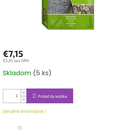
€7,15
€5,81 bez DPH
Jednotková
Skladom
(5 ks)
cena:
Pridať do košíka
Detailné informácie