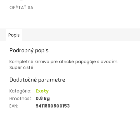
OPÝTAŤ SA
Popis
Podrobný popis
Kompletné krmivo pre africké papagáje s ovocím.
Super čisté
Dodatočné parametre
Kategória
:
Exoty
Hmotnosť
:
0.8 kg
EAN
:
5411860800153
Z
á
p