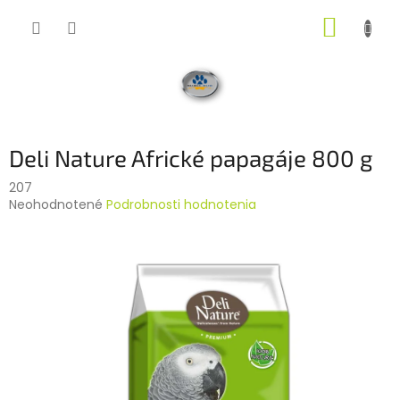
Prejsť
NÁKUP
na
obsah
KOŠÍK
Deli Nature Africké papagáje 800 g
207
Priemerné
Neohodnotené
Podrobnosti hodnotenia
hodnotenie
produktu
je
0,0
z
5
hviezdičiek.