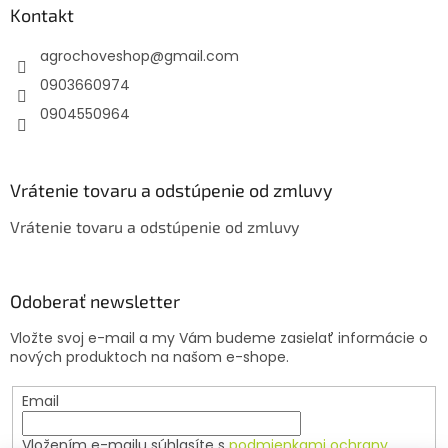
ä
Kontakt
t
agrochoveshop
@
gmail.com
i
e
0903660974
0904550964
Vrátenie tovaru a odstúpenie od zmluvy
Vrátenie tovaru a odstúpenie od zmluvy
Odoberať newsletter
Vložte svoj e-mail a my Vám budeme zasielať informácie o
nových produktoch na našom e-shope.
Email
Vložením e-mailu súhlasíte s
podmienkami ochrany