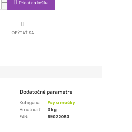
Pridať do košíka
OPÝTAŤ SA
Dodatočné parametre
Kategória
:
Psy a mačky
Hmotnosť
:
3 kg
EAN
:
59022053