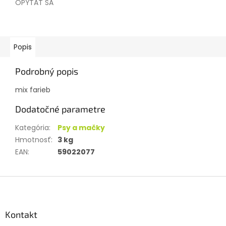
OPÝTAŤ SA
Popis
Podrobný popis
mix farieb
Dodatočné parametre
Kategória
:
Psy a mačky
Hmotnosť
:
3 kg
EAN
:
59022077
Z
á
p
ä
Kontakt
t