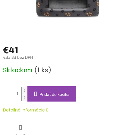
€41
€33,33 bez DPH
Jednotková
Skladom
(1 ks)
cena:
Pridať do košíka
Detailné informácie