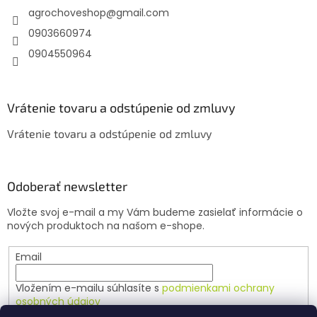
agrochoveshop
@
gmail.com
i
e
0903660974
0904550964
Vrátenie tovaru a odstúpenie od zmluvy
Vrátenie tovaru a odstúpenie od zmluvy
Odoberať newsletter
Vložte svoj e-mail a my Vám budeme zasielať informácie o
nových produktoch na našom e-shope.
Email
Vložením e-mailu súhlasíte s
podmienkami ochrany
osobných údajov