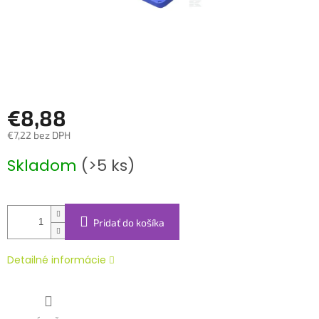
€8,88
€7,22 bez DPH
Jednotková
Skladom
(>5 ks)
cena:
Pridať do košíka
Detailné informácie