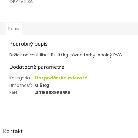
OPÝTAŤ SA
Popis
Podrobný popis
Držiak na multilisal líz 10 kg rôzne farby odolný PVC
Dodatočné parametre
Kategória
:
Hospodárske zvieratá
Hmotnosť
:
0.6 kg
EAN
:
4018653959558
Z
á
p
ä
Kontakt
t