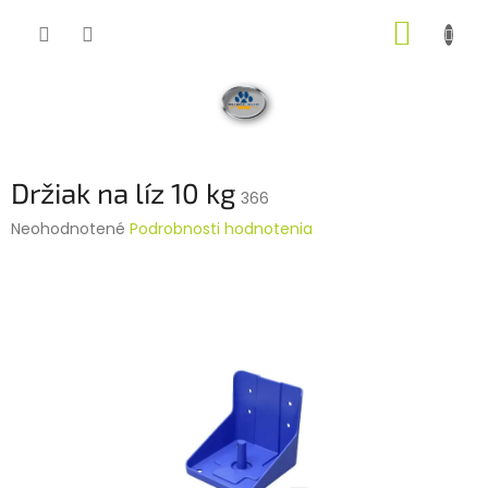
Prejsť
NÁKUP
na
obsah
KOŠÍK
Držiak na líz 10 kg
366
Priemerné
Neohodnotené
Podrobnosti hodnotenia
hodnotenie
produktu
je
0,0
z
5
hviezdičiek.