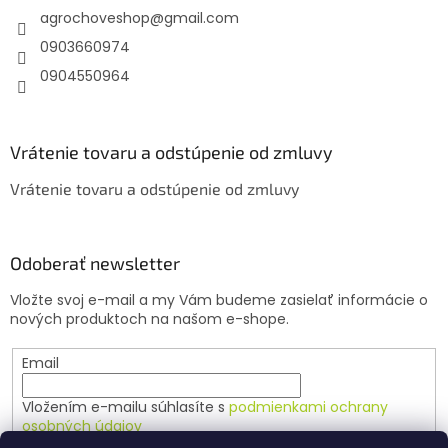
agrochoveshop
@
gmail.com
i
e
0903660974
0904550964
Vrátenie tovaru a odstúpenie od zmluvy
Vrátenie tovaru a odstúpenie od zmluvy
Odoberať newsletter
Vložte svoj e-mail a my Vám budeme zasielať informácie o
nových produktoch na našom e-shope.
Email
Vložením e-mailu súhlasíte s
podmienkami ochrany
osobných údajov