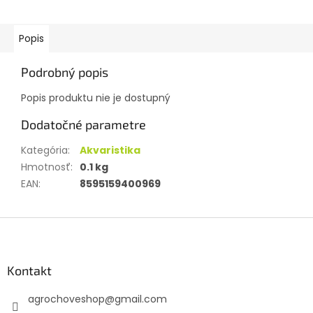
Popis
Podrobný popis
Popis produktu nie je dostupný
Dodatočné parametre
Kategória
:
Akvaristika
Hmotnosť
:
0.1 kg
EAN
:
8595159400969
Z
á
p
ä
Kontakt
t
agrochoveshop
@
gmail.com
i