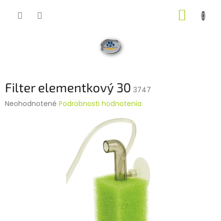
Prejsť
NÁKUP
na
obsah
KOŠÍK
Filter elementkový 30
3747
Priemerné
Neohodnotené
Podrobnosti hodnotenia
hodnotenie
produktu
je
0,0
z
5
hviezdičiek.