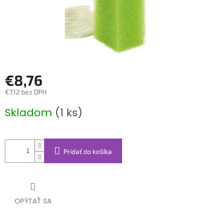
€8,76
€7,12 bez DPH
Jednotková
Skladom
(1 ks)
cena:
Pridať do košíka
OPÝTAŤ SA