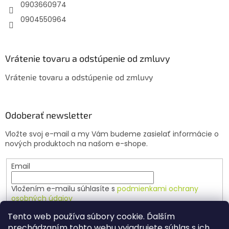
e
0903660974
0904550964
Vrátenie tovaru a odstúpenie od zmluvy
Vrátenie tovaru a odstúpenie od zmluvy
Odoberať newsletter
Vložte svoj e-mail a my Vám budeme zasielať informácie o
nových produktoch na našom e-shope.
Email
Vložením e-mailu súhlasíte s
podmienkami ochrany
osobných údajov
Tento web používa súbory cookie. Ďalším
PRIHLÁSIŤ SA
prechádzaním tohto webu vyjadrujete súhlas s ich