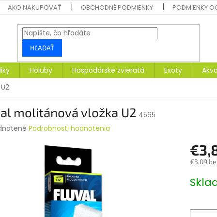
AKO NAKUPOVAŤ
OBCHODNÉ PODMIENKY
PODMIENKY O
HĽADAŤ
liky
Holuby
Hospodárske zvieratá
Exoty
Akva
 U2
al molitánová vložka U2
4565
rné
dnotené
Podrobnosti hodnotenia
enie
€3,
tu
€3,09 be
Jednotk
Skl
cena:
čiek.