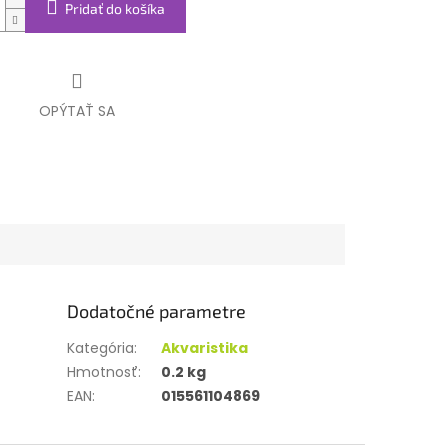
Pridať do košíka
OPÝTAŤ SA
Dodatočné parametre
Kategória
:
Akvaristika
Hmotnosť
:
0.2 kg
EAN
:
015561104869