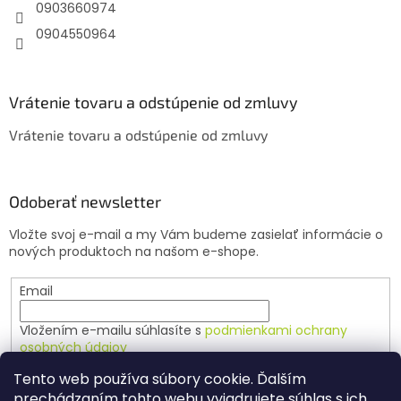
e
0903660974
0904550964
Vrátenie tovaru a odstúpenie od zmluvy
Vrátenie tovaru a odstúpenie od zmluvy
Odoberať newsletter
Vložte svoj e-mail a my Vám budeme zasielať informácie o
nových produktoch na našom e-shope.
Email
Vložením e-mailu súhlasíte s
podmienkami ochrany
osobných údajov
Tento web používa súbory cookie. Ďalším
PRIHLÁSIŤ SA
prechádzaním tohto webu vyjadrujete súhlas s ich