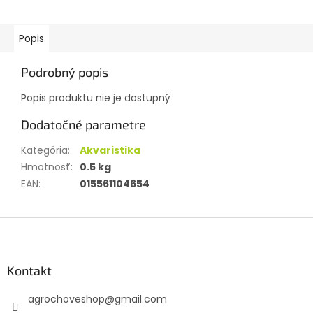
Popis
Podrobný popis
Popis produktu nie je dostupný
Dodatočné parametre
Kategória
:
Akvaristika
Hmotnosť
:
0.5 kg
EAN
:
015561104654
Z
á
p
ä
Kontakt
t
agrochoveshop
@
gmail.com
i