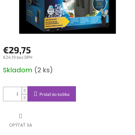
€29,75
€24,19 bez DPH
Jednotková
Skladom
(2 ks)
cena:
Pridať do košíka
OPÝTAŤ SA