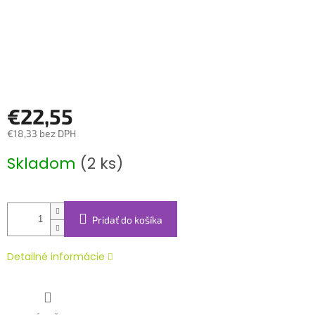
€22,55
€18,33 bez DPH
Jednotková
Skladom
(2 ks)
cena:
Pridať do košíka
Detailné informácie