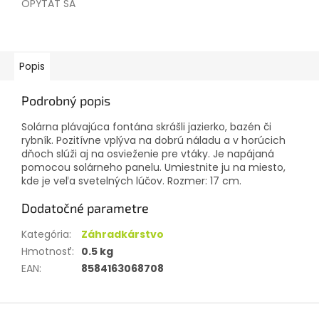
OPÝTAŤ SA
Popis
Podrobný popis
Solárna plávajúca fontána skrášli jazierko, bazén či
rybník. Pozitívne vplýva na dobrú náladu a v horúcich
dňoch slúži aj na osvieženie pre vtáky. Je napájaná
pomocou solárneho panelu. Umiestnite ju na miesto,
kde je veľa svetelných lúčov. Rozmer: 17 cm.
Dodatočné parametre
Kategória
:
Záhradkárstvo
Hmotnosť
:
0.5 kg
EAN
:
8584163068708
Z