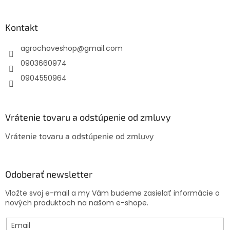
á
p
ä
Kontakt
t
agrochoveshop
@
gmail.com
i
e
0903660974
0904550964
Vrátenie tovaru a odstúpenie od zmluvy
Vrátenie tovaru a odstúpenie od zmluvy
Odoberať newsletter
Vložte svoj e-mail a my Vám budeme zasielať informácie o
nových produktoch na našom e-shope.
Email