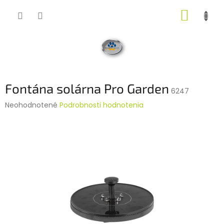
Prejsť
NÁKUP
na
obsah
KOŠÍK
Fontána solárna Pro Garden
6247
Priemerné
Neohodnotené
Podrobnosti hodnotenia
hodnotenie
produktu
je
0,0
z
5
hviezdičiek.