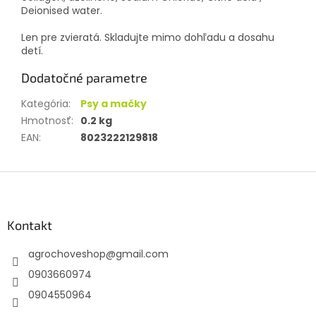
Deionised water.
Len pre zvieratá. Skladujte mimo dohľadu a dosahu
detí.
Dodatočné parametre
Kategória
:
Psy a mačky
Hmotnosť
:
0.2 kg
EAN
:
8023222129818
Z
á
p
ä
Kontakt
t
agrochoveshop
@
gmail.com
i
e
0903660974
0904550964