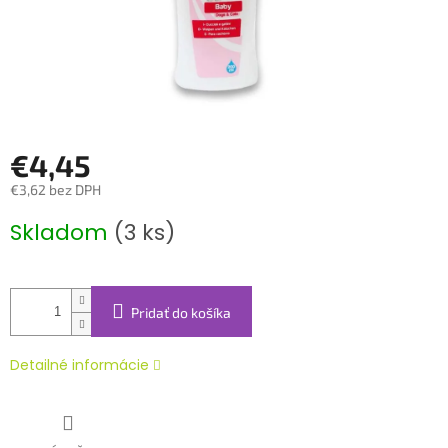
€4,45
€3,62 bez DPH
Jednotková
Skladom
(3 ks)
cena:
Pridať do košíka
Detailné informácie