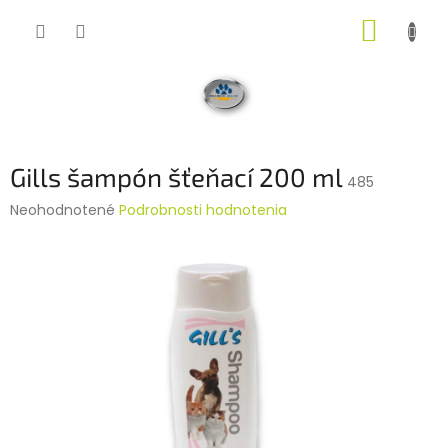
Prejsť
NÁKUP
na
obsah
KOŠÍK
Gills šampón šťeňací 200 ml
485
Priemerné
Neohodnotené
Podrobnosti hodnotenia
hodnotenie
produktu
je
0,0
z
5
hviezdičiek.