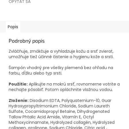
OPÝTAŤ SA
Popis
Podrobný popis
Zvláčňuje, zmäkčuje a vyhladzuje kožu a srsť zvierat,
umožňuje tiež účinné čistenie a hygienu kože a srsti.
Šampón vhodný pre všetky plemená bez ohľadu na
farbu, dĺžku alebo typ srsti.
Použitie:
Aplikujte na mokrú srsť, rovnomerne votrite a
nechajte pôsobiť.
Potom opláchnite vlažnou vodou.
Zloženie:
Disodium EDTA, Polyquaternium-10, Guar
Hydroxypropyltrimonium Chloride, Sodium Laureth
Sulfate, Cocamidopropyl Betaine, Dihydrogenated
Tallow Phtalic Acid Amide, Vitamín E, Octyl
Methoxycinnamate, Hydrolyzed collagén, Hydrolyzed
collagen, azolinone, Sodium Chloride, Citric acid
,