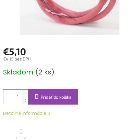
€5,10
€4,15 bez DPH
Jednotková
Skladom
(2 ks)
cena:
Pridať do košíka
Detailné informácie