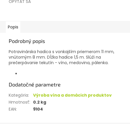
OPÝTAŤ SA
Popis
Podrobný popis
Potravinárska hadica s vonkajším priemerom 11 mm,
vnútorným 8 mm. Dĺžka hadice 1,5 m. Slúži na
prečerpávanie tekutín - víno, medovina, pálenka.
Dodatočné parametre
Kategória
:
Výroba vína a domácich produktov
Hmotnosť
:
0.2 kg
EAN
:
9104
Z