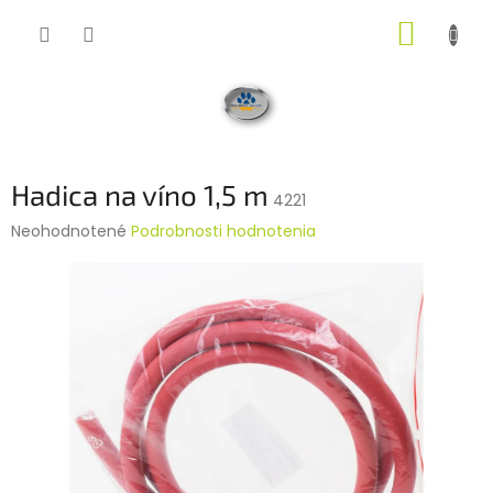
Prejsť
NÁKUP
na
obsah
KOŠÍK
Hadica na víno 1,5 m
4221
Priemerné
Neohodnotené
Podrobnosti hodnotenia
hodnotenie
produktu
je
0,0
z
5
hviezdičiek.