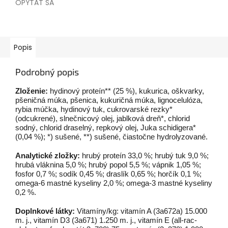
OPÝTAŤ SA
Popis
Podrobný popis
Zloženie:
hydinový proteín** (25 %), kukurica, oškvarky,
pšeničná múka, pšenica, kukuričná múka, lignocelulóza,
rybia múčka, hydinový tuk, cukrovarské rezky*
(odcukrené), slnečnicový olej, jablková dreň*, chlorid
sodný, chlorid draselný, repkový olej, Juka schidigera*
(0,04 %); *) sušené, **) sušené, čiastočne hydrolyzované.
Analytické zložky:
hrubý proteín 33,0 %; hrubý tuk 9,0 %;
hrubá vláknina 5,0 %; hrubý popol 5,5 %; vápnik 1,05 %;
fosfor 0,7 %; sodík 0,45 %; draslík 0,65 %; horčík 0,1 %;
omega-6 mastné kyseliny 2,0 %; omega-3 mastné kyseliny
0,2 %.
Doplnkové látky:
Vitamíny/kg: vitamín A (3a672a) 15.000
m. j., vitamín D3 (3a671) 1.250 m. j., vitamín E (all-rac-