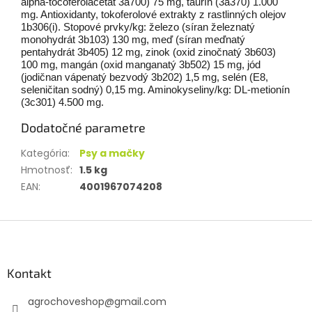
alpha-tocoferolacetát 3a700) 75 mg, taurín (3a370) 1.000
mg. Antioxidanty, tokoferolové extrakty z rastlinných olejov
1b306(i). Stopové prvky/kg: železo (síran železnatý
monohydrát 3b103) 130 mg, meď (síran meďnatý
pentahydrát 3b405) 12 mg, zinok (oxid zinočnatý 3b603)
100 mg, mangán (oxid manganatý 3b502) 15 mg, jód
(jodičnan vápenatý bezvodý 3b202) 1,5 mg, selén (E8,
seleničitan sodný) 0,15 mg. Aminokyseliny/kg: DL-metionín
(3c301) 4.500 mg.
Dodatočné parametre
Kategória
:
Psy a mačky
Hmotnosť
:
1.5 kg
EAN
:
4001967074208
Z
á
p
ä
Kontakt
t
agrochoveshop
@
gmail.com
i