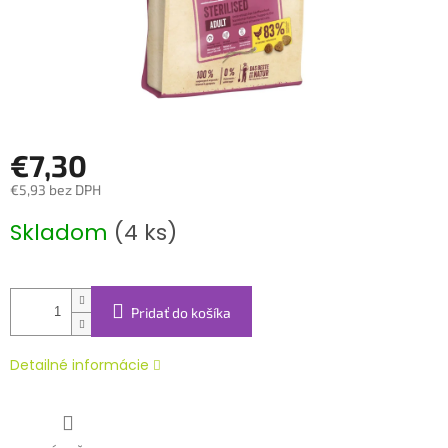
€7,30
€5,93 bez DPH
Jednotková
Skladom
(4 ks)
cena:
Pridať do košíka
Detailné informácie