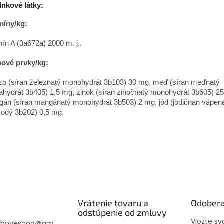
nkové látky:
míny/kg:
mín A (3a672a) 2000 m. j..
ové prvky/kg:
zo (síran železnatý monohydrát 3b103) 30 mg, meď (síran meďnatý
ahydrát 3b405) 1,5 mg, zinok (síran zinočnatý monohydrát 3b605) 2
án (síran mangánatý monohydrát 3b503) 2 mg, jód (jodičnan vápena
odý 3b202) 0,5 mg.
Vrátenie tovaru a
Odobera
odstúpenie od zmluvy
Vložte s
choveshop
@
gm