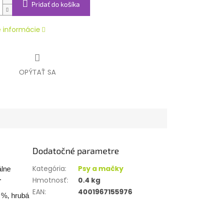
Pridať do košíka
é informácie
OPÝTAŤ SA
Dodatočné parametre
Kategória
:
Psy a mačky
álne
.
Hmotnosť
:
0.4 kg
EAN
:
4001967155976
4 %, hrubá