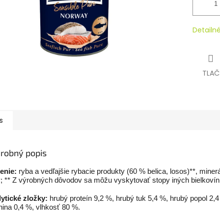
Detailn
TLAČ
s
robný popis
enie:
ryba a vedľajšie rybacie produkty (60 % belica, losos)**, miner
y; ** Z výrobných dôvodov sa môžu vyskytovať stopy iných bielkovín
ytické zložky:
hrubý proteín 9,2 %, hrubý tuk 5,4 %, hrubý popol 2,
nina 0,4 %, vlhkosť 80 %.