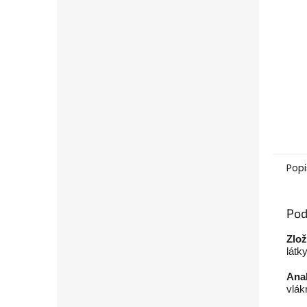
Popi
Pod
Zlož
látk
Anal
vlák