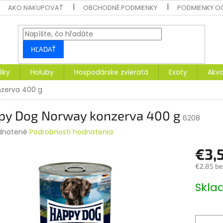
AKO NAKUPOVAŤ
OBCHODNÉ PODMIENKY
PODMIENKY O
HĽADAŤ
liky
Holuby
Hospodárske zvieratá
Exoty
Akva
zerva 400 g
py Dog Norway konzerva 400 g
6208
rné
dnotené
Podrobnosti hodnotenia
enie
€3,
tu
€2,85 b
Jednotk
Skl
cena:
čiek.