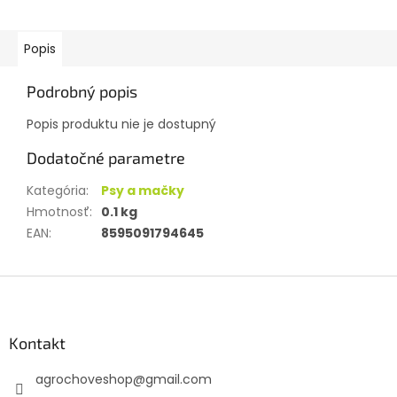
Popis
Podrobný popis
Popis produktu nie je dostupný
Dodatočné parametre
Kategória
:
Psy a mačky
Hmotnosť
:
0.1 kg
EAN
:
8595091794645
Z
á
p
ä
Kontakt
t
agrochoveshop
@
gmail.com
i