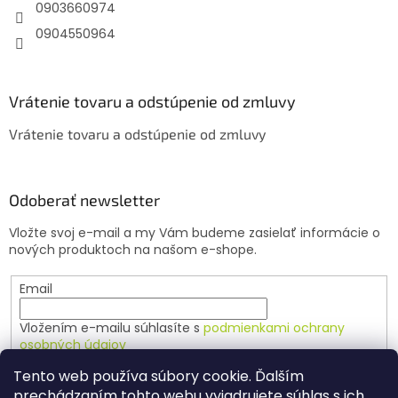
e
0903660974
0904550964
Vrátenie tovaru a odstúpenie od zmluvy
Vrátenie tovaru a odstúpenie od zmluvy
Odoberať newsletter
Vložte svoj e-mail a my Vám budeme zasielať informácie o
nových produktoch na našom e-shope.
Email
Vložením e-mailu súhlasíte s
podmienkami ochrany
osobných údajov
Tento web používa súbory cookie. Ďalším
PRIHLÁSIŤ SA
prechádzaním tohto webu vyjadrujete súhlas s ich