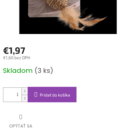
€1,97
€1,60 bez DPH
Jednotková
Skladom
(3 ks)
cena:
Pridať do košíka
OPÝTAŤ SA