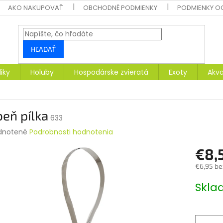
AKO NAKUPOVAŤ
OBCHODNÉ PODMIENKY
PODMIENKY O
HĽADAŤ
liky
Holuby
Hospodárske zvieratá
Exoty
Akva
eň pílka
633
rné
dnotené
Podrobnosti hodnotenia
enie
€8,
tu
€6,95 be
Jednotk
Skl
cena:
čiek.