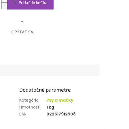
Pridať do košíka
OPÝTAŤ SA
Dodatočné parametre
Kategória
:
Psy a mačky
Hmotnosť
:
1 kg
EAN
:
022517912508