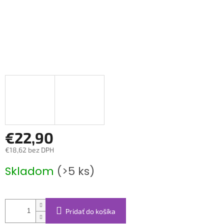
€22,90
€18,62 bez DPH
Jednotková
Skladom
(>5 ks)
cena:
Pridať do košíka