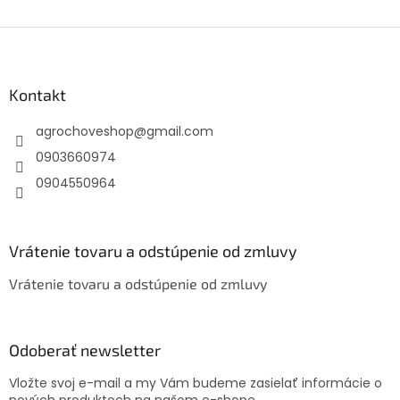
Z
á
p
ä
Kontakt
t
agrochoveshop
@
gmail.com
i
e
0903660974
0904550964
Vrátenie tovaru a odstúpenie od zmluvy
Vrátenie tovaru a odstúpenie od zmluvy
Odoberať newsletter
Vložte svoj e-mail a my Vám budeme zasielať informácie o