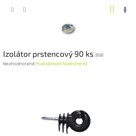
Prejsť
NÁKUP
na
obsah
KOŠÍK
Izolátor prstencový 90 ks
3581
Priemerné
Neohodnotené
Podrobnosti hodnotenia
hodnotenie
produktu
je
0,0
z
5
hviezdičiek.