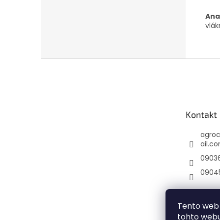
Ana
vlák
Z
á
p
ä
t
Kontakt
i
e
agro
ail.c
0903
0904
Tento web 
tohto webu