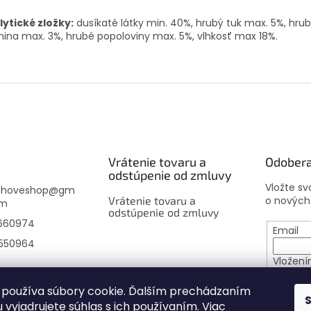
lytické zložky:
dusíkaté látky min.
40%, hrubý tuk max. 5%, hru
nina max. 3%, hrubé popoloviny max. 5%, vlhkosť max 18%.
Vrátenie tovaru a
Odobera
odstúpenie od zmluvy
Vložte s
choveshop
@
gm
Vrátenie tovaru a
o nových
om
odstúpenie od zmluvy
660974
Email
550964
Vložení
osobný
používa súbory cookie. Ďalším prechádzaním
 vyjadrujete súhlas s ich používaním. Viac
PRIHL