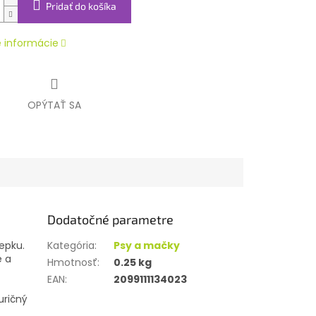
Pridať do košíka
é informácie
OPÝTAŤ SA
Dodatočné parametre
lepku.
Kategória
:
Psy a mačky
é a
Hmotnosť
:
0.25 kg
EAN
:
2099111134023
uričný