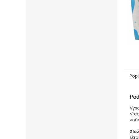
Popi
Pod
Vyso
Vrec
voň
Zlo
škro