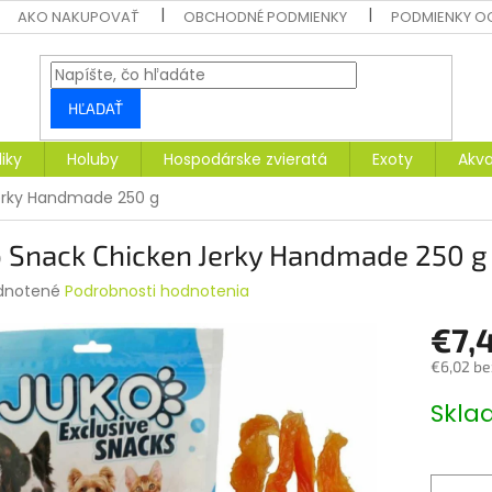
AKO NAKUPOVAŤ
OBCHODNÉ PODMIENKY
PODMIENKY O
HĽADAŤ
liky
Holuby
Hospodárske zvieratá
Exoty
Akva
erky Handmade 250 g
o Snack Chicken Jerky Handmade 250 g
rné
dnotené
Podrobnosti hodnotenia
enie
€7,
tu
€6,02 be
Jednotk
Skl
cena:
čiek.