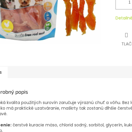
Detailn
TLAČ
s
robný popis
ká kvalita použitých surovín zaručuje výraznú chuť a vôňu.
Bez 
ko má praktické uzatváranie, maškrty tak zostanú dlhšie čerstv
avé.
ženie:
čerstvé kuracie mäso, chlorid sodný, sorbitol, glycerín, kuk
b.