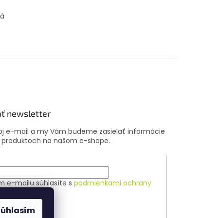
bá
ť newsletter
voj e-mail a my Vám budeme zasielať informácie
 produktoch na našom e-shope.
m e-mailu súhlasíte s
podmienkami ochrany
ch údajov
Súhlasím
ÁSIŤ SA