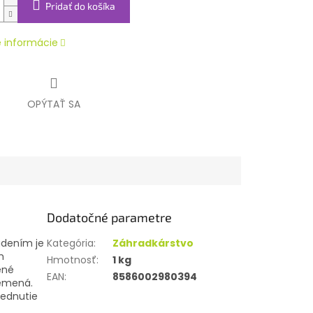
Pridať do košíka
é informácie
OPÝTAŤ SA
Dodatočné parametre
údením je
Kategória
:
Záhradkárstvo
h
Hmotnosť
:
1 kg
ené
EAN
:
8586002980394
semená.
nednutie