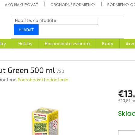
AKO NAKUPOVAŤ
OBCHODNÉ PODMIENKY
PODMIENKY O
HĽADAŤ
liky
Holuby
Hospodárske zvieratá
Exoty
Akva
ut Green 500 ml
730
rné
dnotené
Podrobnosti hodnotenia
enie
€13
tu
€10,81 b
Jednotk
Skl
cena:
čiek.