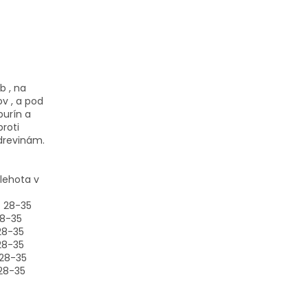
b , na
v , a pod
burín a
roti
drevinám.
ehota v
28-35
-35
-35
35
-35
-35
 50ml