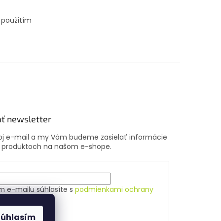
 použitím
ť newsletter
voj e-mail a my Vám budeme zasielať informácie
 produktoch na našom e-shope.
m e-mailu súhlasíte s
podmienkami ochrany
ch údajov
Súhlasím