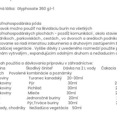
ná látka: Glyphosate 360 g.l-1
oľnohospodárska pôda
ravok možno použiť na likvidáciu burín na všetkých
ľnohospodárskych plochách - pozdĺž komunikácií , okolo stavie
níkoch , parkoviskách , cestách , vo dvoroch a areáloch podniko
ovanie sa riadi intenzitou zaburinenia a druhovým zastúpením 
adúcej vegetácie . Vyššie dávky z uvedeného rozmedzí použite p
inám vytrvalým , expandujúcim odolným druhom a nežiaducim 
ah použitia a dávkovania prípravku v záhradníctve:
dina Škodlivý činiteľ Dávka na 2 L vody Čakacia l
ch Povolené kombinácie a poznámky
droviny Turanec kanadský 20-30ml 
ôstkoviny Pýr 30ml 28
ôstkoviny Pichliač 30ml 28
ôstkoviny Mlieče 30ml 28-
inič Jednoročné buriny 20ml 28
inič Pýr,Trváce buriny 30ml 28
hrady, chodníky Nežiadúca vegetácia