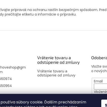
ívajte prípravok na ochranu rastlín bezpečným spôsobom. Pred
ždy prečítajte etiketu a informácie o prípravku.
Vrátenie tovaru a
Odobera
odstúpenie od zmluvy
Vložte s
choveshop
@
gm
Vrátenie tovaru a
o nových
om
odstúpenie od zmluvy
660974
Email
550964
Vložení
osobný
používa súbory cookie. Ďalším prechádzaním