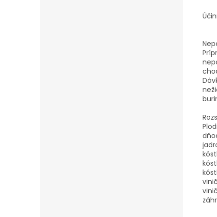
Účin
Nep
Príp
nepo
chod
Dávk
neži
bur
Rozs
Plo
dňo
ja
k
k
k
v
v
zá