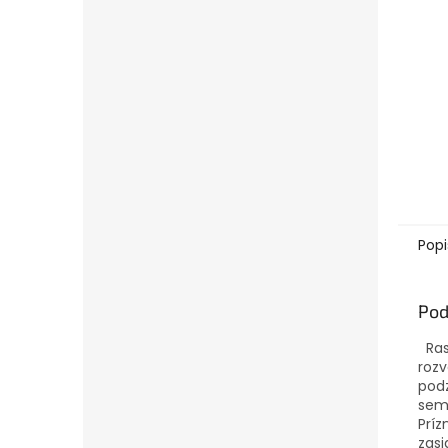
Popi
Pod
Ras
rozv
podz
seme
Príz
zasi