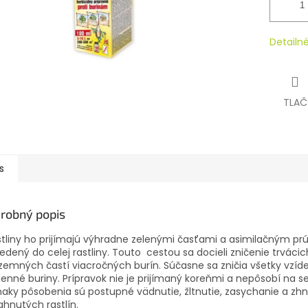
Detailn
TLAČ
s
robný popis
tliny ho prijímajú výhradne zelenými časťami a asimilačným pr
edený do celej rastliny. Touto cestou sa docieli zničenie trvácic
emných častí viacročných burín. Súčasne sa zničia všetky vzíd
nné buriny. Prípravok nie je prijímaný koreňmi a nepôsobí na 
naky pôsobenia sú postupné vädnutie, žltnutie, zasychanie a zh
ahnutých rastlín.