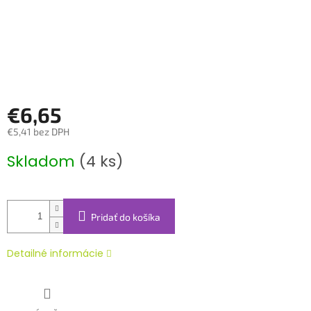
€6,65
€5,41 bez DPH
Jednotková
Skladom
(4 ks)
cena:
Pridať do košíka
Detailné informácie