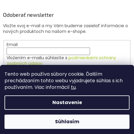
Odoberať newsletter
Vložte svoj e-mail a my Vám budeme zasielať informácie o
nových produktoch na našom e-shope.
Email
Vložením e-mailu súhlasíte s
podmienkami ochrany
osobných údajov
Tento web používa súbory cookie. Ďalším
PRIHLÁSIŤ SA
prechádzaním tohto webu vyjadrujete súhlas s ich
používaním. Viac informácií
tu
.
Nastavenie
Vytvoril Shoptet
Súhlasím
Copyright 2026
Agrochov
. Všetky práva vyhradené.