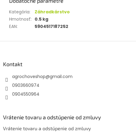
Dodatočné parametre
Kategória
:
Záhradkárstvo
Hmotnosť
:
0.5 kg
EAN
:
5904517187252
Z
á
p
ä
Kontakt
t
agrochoveshop
@
gmail.com
i
e
0903660974
0904550964
Vrátenie tovaru a odstúpenie od zmluvy
Vrátenie tovaru a odstúpenie od zmluvy